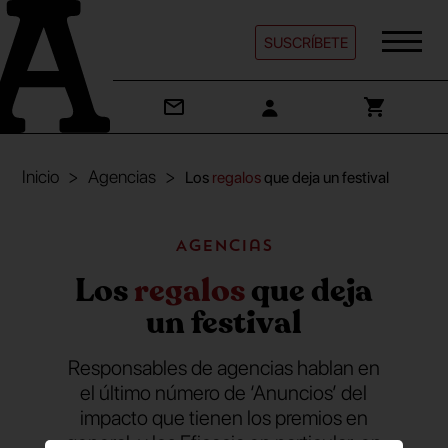
SUSCRÍBETE
Inicio
Agencias
Los
regalos
que deja un festival
Agencias
Los
regalos
que deja
un festival
Responsables de agencias hablan en
el último número de ‘Anuncios’ del
impacto que tienen los premios en
general, y los Eficacia en particular, en