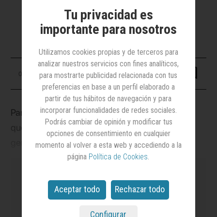
cuanto a inversión desarrollada por la
Tu privacidad es
compañía y retorno en el negocio
importante para nosotros
Utilizamos cookies propias y de terceros para
analizar nuestros servicios con fines analíticos,
02 enero 2025
para mostrarte publicidad relacionada con tus
preferencias en base a un perfil elaborado a
partir de tus hábitos de navegación y para
incorporar funcionalidades de redes sociales.
Parece evidente la creciente relevancia y peso
Podrás cambiar de opinión y modificar tus
que han ido adquiriendo los premios,
opciones de consentimiento en cualquier
generalmente, y los Eficacia, particularmente.
momento al volver a esta web y accediendo a la
página
Política de Cookies
.
¿Por qué apuestan las agencias por los
festivales? Está claro que el reconocimiento al
trabajo es la principal motivación. “Son una
Aceptar todo
Rechazar todo
consecuencia del trabajo bien hecho y no un
es el medio
líder en notoriedad y credibilidad
Configurar