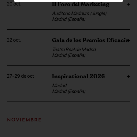
II Foro del Marketing
20 oct.
Auditorio Madnum (Jungle)
Madrid (España)
Gala de los Premios Eficacia
22 oct.
Teatro Real de Madrid
Madrid (España)
Inspirational 2026
27-29 de oct
Madrid
Madrid (España)
Noviembre