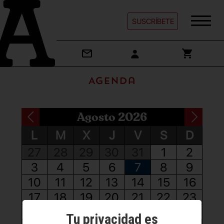
SUSCRÍBETE
Agenda
Agosto 2026
L
M
X
J
V
S
D
27
28
29
30
31
1
2
3
4
5
6
7
8
9
10
11
12
13
14
15
16
17
18
19
20
21
22
23
24
25
26
27
28
29
30
Tu privacidad es