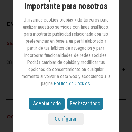
31
1
2
3
4
5
6
importante para nosotros
Utilizamos cookies propias y de terceros para
Eventos
analizar nuestros servicios con fines analíticos,
para mostrarte publicidad relacionada con tus
preferencias en base a un perfil elaborado a
Septiembre
partir de tus hábitos de navegación y para
incorporar funcionalidades de redes sociales.
IV Foro Mujeres que
28 sep.
Podrás cambiar de opinión y modificar tus
Cambian el Mundo
opciones de consentimiento en cualquier
momento al volver a esta web y accediendo a la
Auditorio Edgar Neville de la
página
Política de Cookies
.
Diputación de Málaga
Málaga (España)
Aceptar todo
Rechazar todo
Octubre
Configurar