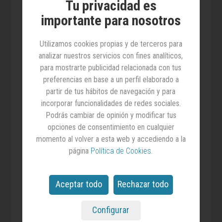
31.07.2026
Tu privacidad es
Revista Anuncios 1750
importante para nosotros
Desde Euskadi hasta Canarias y desde
Extremadura a Baleares, una veintena de
Utilizamos cookies propias y de terceros para
profesionales de agencias repartidas por toda
analizar nuestros servicios con fines analíticos,
España analizan en el Nº 1750 de 'Anuncios'
cómo es el mercado publicitario y el ejercicio
para mostrarte publicidad relacionada con tus
de la profesión en sus respectivos territorios.
preferencias en base a un perfil elaborado a
Las páginas especiales dedicadas a los
partir de tus hábitos de navegación y para
mercados de proximidad se completan con
incorporar funcionalidades de redes sociales.
datos de InfoAdex sobre la inversión
publicitaria por comunidades autónomas y sus
Podrás cambiar de opinión y modificar tus
principales anunciantes, así como con
opciones de consentimiento en cualquier
información del EGM sobre los medios con
momento al volver a esta web y accediendo a la
mayor cuota en cada región.
página
Política de Cookies
.
También en
edición impresa
12,90€
Comprar
Aceptar todo
Rechazar todo
Configurar