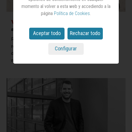
momento al volver a esta web y accediendo a la
página
Política de Cookies
.
WPP Media
incorporará a su equipo
a dos profesionales de Publicis
Aceptar todo
Rechazar todo
Rebeca Benarroch y Juan Antonio Ortiz asumirán,
respectivamente y a partir de abril de 2027, los cargos
Configurar
de presidenta de estrategia de negocio y 'media
management & delivery president'