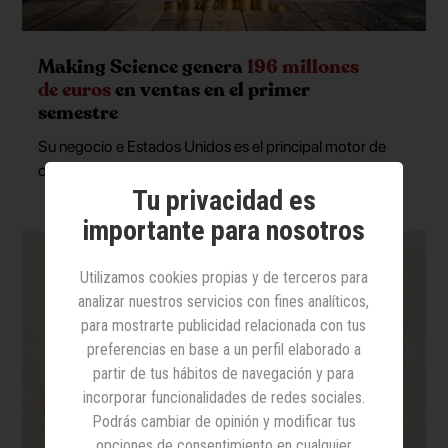
Making Science genera
196 millones
de euros
en ventas en el primer
semestre
Su negocio e Estados Unidos es el principal motor de
crecimiento
Tu privacidad es
importante para nosotros
Utilizamos cookies propias y de terceros para
analizar nuestros servicios con fines analíticos,
para mostrarte publicidad relacionada con tus
preferencias en base a un perfil elaborado a
partir de tus hábitos de navegación y para
incorporar funcionalidades de redes sociales.
Podrás cambiar de opinión y modificar tus
opciones de consentimiento en cualquier