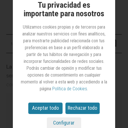
Tu privacidad es
‘influencer marketing’ y ‘paid social’
importante para nosotros
bajo una misma unidad
Utilizamos cookies propias y de terceros para
analizar nuestros servicios con fines analíticos,
para mostrarte publicidad relacionada con tus
14 febrero 2025
preferencias en base a un perfil elaborado a
partir de tus hábitos de navegación y para
incorporar funcionalidades de redes sociales.
La agencia
Equipo Singular
ha agrupado sus
Podrás cambiar de opinión y modificar tus
opciones de consentimiento en cualquier
servicios de estrategia digital, creación de
momento al volver a esta web y accediendo a la
contenidos, gestión de canales sociales,
página
Política de Cookies
.
influencer marketing
y
paid social
bajo una nueva
división:
Equipo Singular Share
. Esta división se
Aceptar todo
Rechazar todo
suma a otras que tiene la agencia como
estrategia, medios, relaciones públicas,
Configurar
es el medio
líder en notoriedad y credibilidad