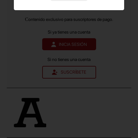
relaciones institucionales y eventos.
en el sector de la Publicidad y el Marketing
y el
más leído.
Contenido exclusivo para suscriptores de pago.
Si ya tienes una cuenta
INICIA SESIÓN
Si no tienes una cuenta
SUSCRÍBETE