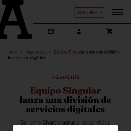
SUSCRÍBETE
Inicio
Agencias
Equipo Singular
lanza una división
de servicios digitales
Agencias
Equipo Singular
lanza una división de
servicios digitales
Se llama Share y agrupa los servicios
de estrategia digital, ‘social media’,