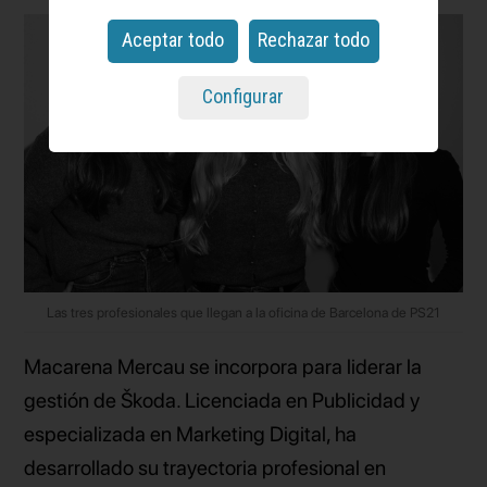
Aceptar todo
Rechazar todo
Configurar
Las tres profesionales que llegan a la oficina de Barcelona de PS21
Macarena Mercau se incorpora para liderar la
gestión de Škoda. Licenciada en Publicidad y
especializada en Marketing Digital, ha
desarrollado su trayectoria profesional en