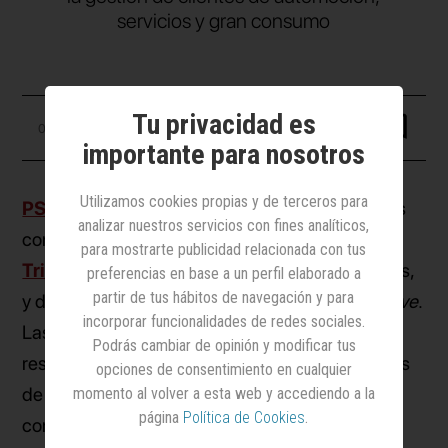
servicios y gran consumo
Tu privacidad es
04 junio 2026
importante para nosotros
Utilizamos cookies propias y de terceros para
PS21 Barna
ha reforzado su equipo de cuentas
analizar nuestros servicios con fines analíticos,
con la incorporación de
Macarena Mercau
y
para mostrarte publicidad relacionada con tus
Trinidad Suárez
como supervisoras de cuentas,
preferencias en base a un perfil elaborado a
partir de tus hábitos de navegación y para
y de
Anna Maillo
como
senior account executive
.
incorporar funcionalidades de redes sociales.
Las tres profesionales asumirán
Podrás cambiar de opinión y modificar tus
responsabilidades sobre algunas de las cuentas
opciones de consentimiento en cualquier
de la compañía, con especial foco en sectores
momento al volver a esta web y accediendo a la
página
Política de Cookies
.
como automoción, servicios y gran consumo.