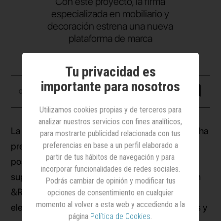
Con este proyecto, la firma
especializada en mobiliario y
decoración estrena una nueva
plataforma de marca
Tu privacidad es
importante para nosotros
03 septiembre 2025
Utilizamos cookies propias y de terceros para
analizar nuestros servicios con fines analíticos,
La firma de mobiliario y decoración
Kave Home
ha
para mostrarte publicidad relacionada con tus
preferencias en base a un perfil elaborado a
presentado
Here to stay
, su nueva campaña de
partir de tus hábitos de navegación y para
posicionamiento. Con esta creatividad, que
incorporar funcionalidades de redes sociales.
supone la primera colaboración de la marca con
Podrás cambiar de opinión y modificar tus
&Rosàs, se buscan poner en valor aquellos
opciones de consentimiento en cualquier
momento al volver a esta web y accediendo a la
elementos del hogar que trascienden las modas y
página
Política de Cookies
.