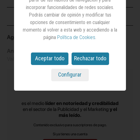
incorporar funcionalidades de redes sociales.
Ficha
Podrás cambiar de opinión y modificar tus
opciones de consentimiento en cualquier
momento al volver a esta web y accediendo a la
Agencia:
Manifiesto
Marca:
Valentine
página
Política de Cookies
.
Anunciante:
CIN
Sector:
Construcción
Aceptar todo
Rechazar todo
Valentine
Configurar
es el medio
líder en notoriedad y credibilidad
en el sector de la Publicidad y el Marketing
y el
más leído.
Contenido exclusivo para suscriptores de pago.
Si ya tienes una cuenta