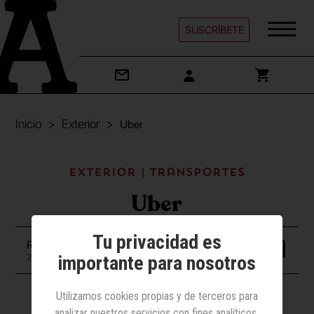
SUSCRÍBETE
Inicio
Exterior
Uber
Exterior | Transportes
Uber
Tu privacidad es
Redacción
importante para nosotros
21 julio 2022
Utilizamos cookies propias y de terceros para
Gráfica
analizar nuestros servicios con fines analíticos,