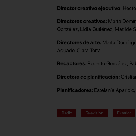
Director creativo ejecutivo:
Hécto
Directores creativos:
Marta Domínguez
González, Lidia Gutiérrez
Directores de arte:
Marta Domíngu
Aguado, Clara Torra
Redactores:
Roberto González, Pa
Directora de planificación:
Cristia
Planificadores:
Estefanía Aparicio,
Radio
Televisión
Exterior