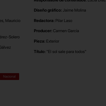
Diseño gráfico:
Jaime Molina
es, Mauricio
Redactora:
Pilar Laso
Producer:
Carmen García
érez-Solero
Pieza:
Exterior
 Gálvez
Título:
"El sol sale para todos"
Nacional