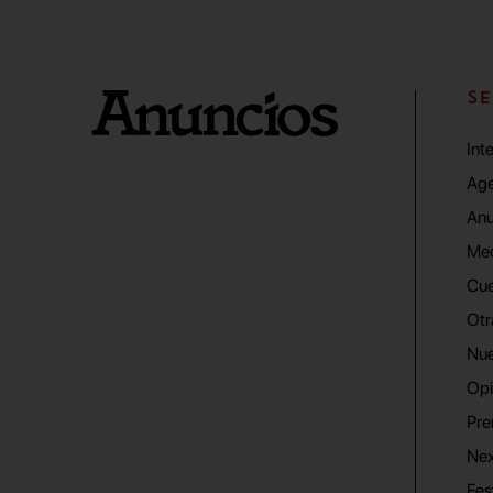
SE
Int
Age
Anu
Me
Cue
Otr
Nue
Opi
Pre
Nex
Fes