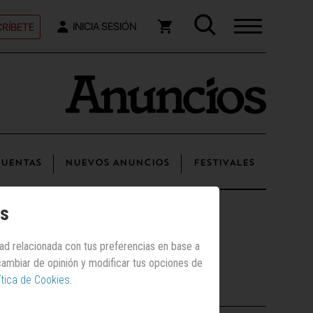
RÍBETE
INICIA SESIÓN
UENTAS
NUEVOS ANUNCIOS
FESTIVALES
os
dad relacionada con tus preferencias en base a
 cambiar de opinión y modificar tus opciones de
ítica de Cookies
.
Los más vistos