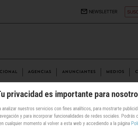
NEWSLETTER
SUSC
CIONAL
AGENCIAS
ANUNCIANTES
MEDIOS
C
u privacidad es importante para nosotr
 analizar nuestros servicios con fines analíticos, para mostrarte publici
 navegación y para incorporar funcionalidades de redes sociales. Podrás
rior | Energía/Carburantes
en cualquier momento al volver a esta web y accediendo a la página
Pol
Ampgy