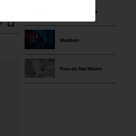
Mutua Madrileña
Maxibon
Pazo de San Mauro