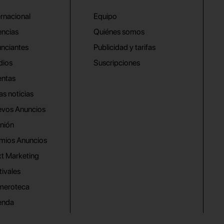
ernacional
Equipo
ncias
Quiénes somos
nciantes
Publicidad y tarifas
dios
Suscripciones
ntas
as noticias
vos Anuncios
nión
mios Anuncios
t Marketing
tivales
meroteca
enda