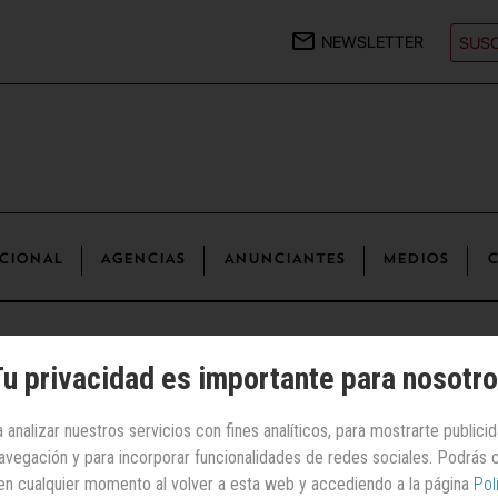
NEWSLETTER
SUSC
CIONAL
AGENCIAS
ANUNCIANTES
MEDIOS
C
u privacidad es importante para nosotr
Exterior | Ong's
 analizar nuestros servicios con fines analíticos, para mostrarte publici
 navegación y para incorporar funcionalidades de redes sociales. Podrás
Open Arms
en cualquier momento al volver a esta web y accediendo a la página
Pol