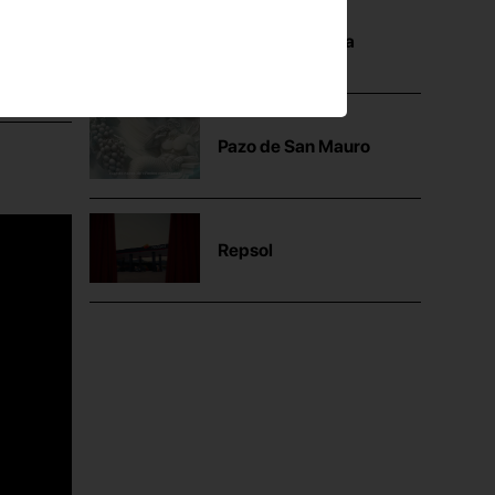
Mutua Madrileña
Pazo de San Mauro
Repsol