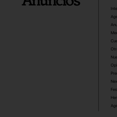
Int
Age
Anu
Me
Cue
Otr
Nue
Opi
Pre
Nex
Fes
He
Ag