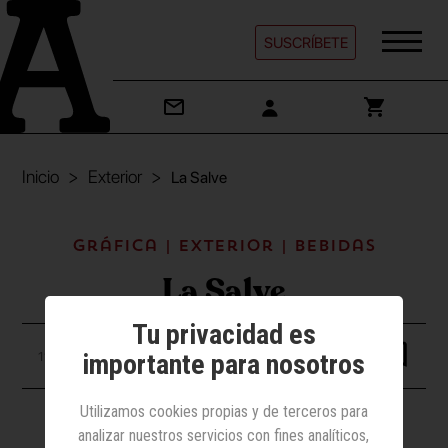
SUSCRÍBETE
Inicio
Exterior
La Salve
Gráfica | Exterior | Bebidas
La Salve
Tu privacidad es
importante para nosotros
11 junio 2024
Utilizamos cookies propias y de terceros para
Gráfica
analizar nuestros servicios con fines analíticos,