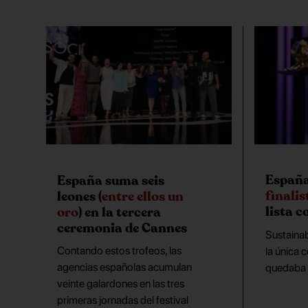
Españ
España suma seis
finalis
leones (
entre ellos un
lista 
oro
) en la tercera
ceremonia de Cannes
Sustaina
Contando estos trofeos, las
la única 
agencias españolas acumulan
quedaba 
veinte galardones en las tres
primeras jornadas del festival