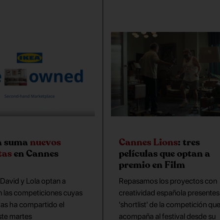
a suma
nuevos
Cannes Lions
: tres
tas
en Cannes
películas que optan a
premio en Film
David y Lola optan a
Repasamos los proyectos con
n las competiciones cuyas
creatividad española presentes 
rtas ha compartido el
'shortlist' de la competición qu
este martes
acompaña al festival desde su