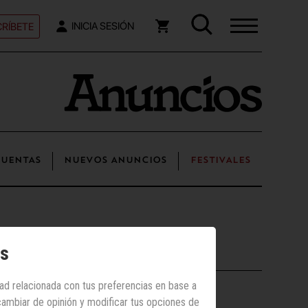
RÍBETE
INICIA SESIÓN
UENTAS
NUEVOS ANUNCIOS
FESTIVALES
os
Los más vistos
dad relacionada con tus preferencias en base a
 cambiar de opinión y modificar tus opciones de