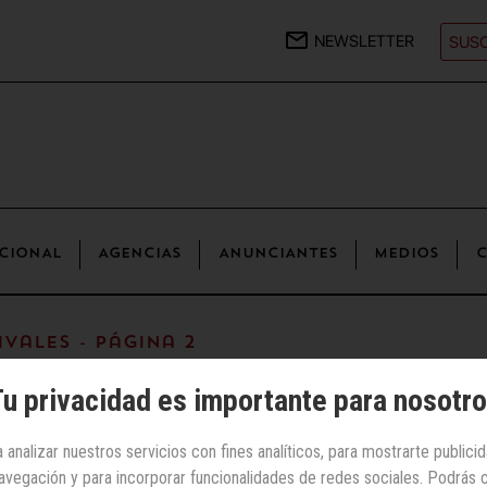
NEWSLETTER
SUSC
CIONAL
AGENCIAS
ANUNCIANTES
MEDIOS
C
ivales - Página 2
u privacidad es importante para nosotr
 analizar nuestros servicios con fines analíticos, para mostrarte publici
 navegación y para incorporar funcionalidades de redes sociales. Podrás