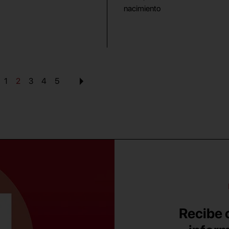
nacimiento
1
2
3
4
5
Recibe c