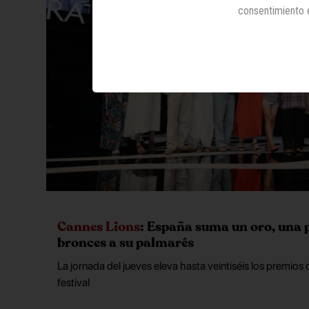
consentimiento 
Cannes Lions
: España suma un oro, una 
bronces a su palmarés
La jornada del jueves eleva hasta veintiséis los premios 
festival