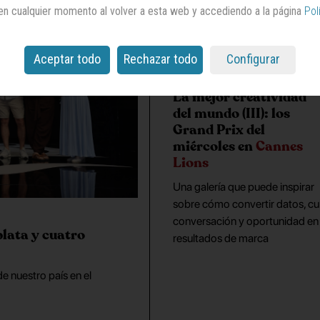
en cualquier momento al volver a esta web y accediendo a la página
Pol
Aceptar todo
Rechazar todo
Configurar
La mejor creatividad
del mundo (III): los
Grand Prix del
miércoles en
Cannes
Lions
Una galería que puede inspirar
sobre cómo convertir datos, cul
conversación y oportunidad en
plata y cuatro
resultados de marca
de nuestro país en el