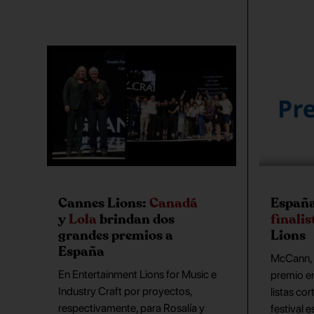
Cannes Lions:
Canadá
Españ
y
Lola
brindan dos
finalis
grandes premios a
Lions
España
McCann, 
En Entertainment Lions for Music e
premio e
Industry Craft por proyectos,
listas co
respectivamente, para Rosalía y
festival 