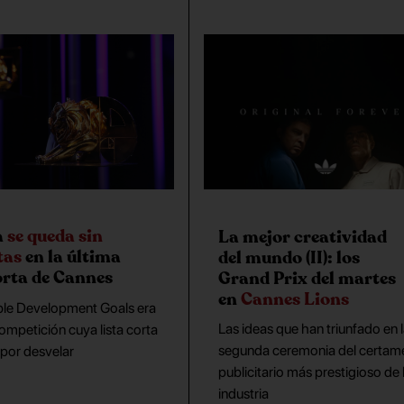
a
se queda sin
La mejor creatividad
tas
en la última
del mundo (II): los
corta de Cannes
Grand Prix del martes
en
Cannes Lions
ble Development Goals era
Las ideas que han triunfado en 
competición cuya lista corta
segunda ceremonia del certam
por desvelar
publicitario más prestigioso de 
industria