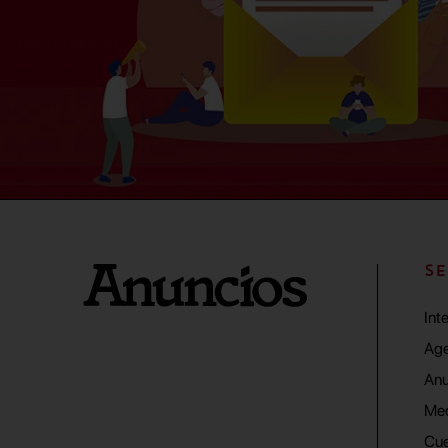
SE
Int
Age
Anu
Me
Cue