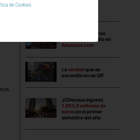
ítica de Cookies
.
Posts recientes
Las campañas más
vistas durante julio en
Anuncios.com
La
verdad
que se
escondía en un QR
tura,
JCDecaux ingresó
1.953,9 millones de
euros
en el primer
semestre del año