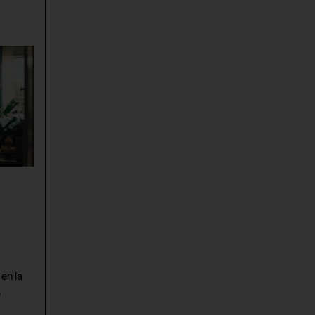
en la
e