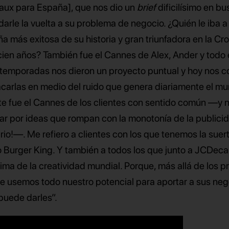
aux para España], que nos dio un
brief
dificilísimo en b
rle la vuelta a su problema de negocio. ¿Quién le iba a
 más exitosa de su historia y gran triunfadora en la Cro
cien años? También fue el Cannes de Alex, Ander y todo 
s temporadas nos dieron un proyecto puntual y hoy nos c
acarlas en medio del ruido que genera diariamente el m
ste fue el Cannes de los clientes con sentido común —y 
ar por ideas que rompan con la monotonía de la publici
ario!—. Me refiero a clientes con los que tenemos la suer
 Burger King. Y también a todos los que junto a JCDeca
cima de la creatividad mundial. Porque, más allá de los p
e usemos todo nuestro potencial para aportar a sus ne
 puede darles”.