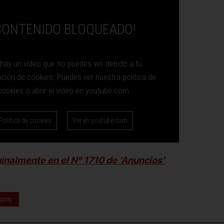
CONTENIDO BLOQUEADO!
 hay un vídeo que no puedes ver debido a tu
ación de cookies. Puedes ver nuestra política de
cookies o abrir el vídeo en youtube.com
Política de cookies
Ver en youtube.com
ginalmente en el Nº 1710 de ‘Anuncios’
ions