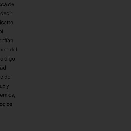
usca de
 decir
isette
el
onfían
undo del
no digo
dad
te de
ux y
remios,
gocios