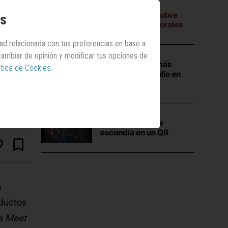
A tres bandas:
Sobre
os
campañas electorales
dad relacionada con tus preferencias en base a
 cambiar de opinión y modificar tus opciones de
Las campañas más
ítica de Cookies
.
vistas durante julio en
Anuncios.com
La
verdad
que se
escondía en un QR
n
oductos
ja
Meet