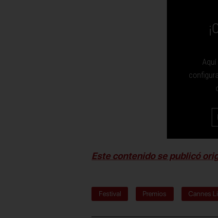
¡
Aquí
configur
Este contenido se publicó ori
Festival
Premios
Cannes L