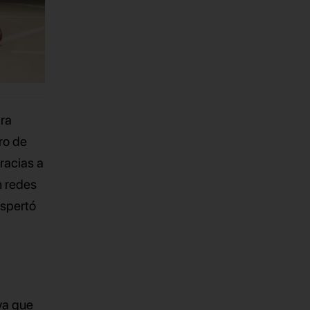
ra
tro de
racias a
n redes
espertó
ya que