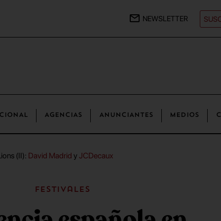
NEWSLETTER
SUSC
CIONAL
AGENCIAS
ANUNCIANTES
MEDIOS
C
ons (II):
David Madrid
y
JCDecaux
Festivales
encia española en