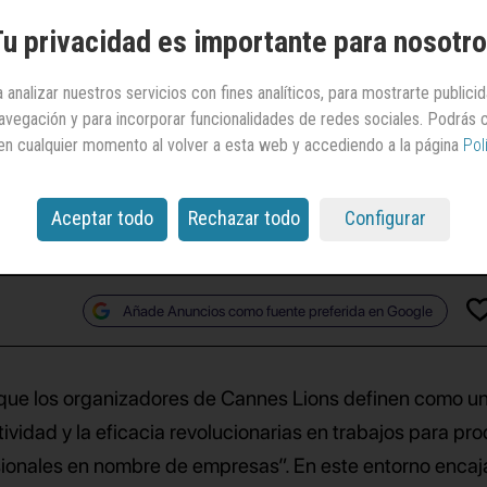
 Lions (II):
David
u privacidad es importante para nosotr
rid
y
JCDecaux
 analizar nuestros servicios con fines analíticos, para mostrarte publici
 navegación y para incorporar funcionalidades de redes sociales. Podrás
en cualquier momento al volver a esta web y accediendo a la página
Pol
ancho Cassis, CCO mundial de David, analizan el GP
guido en la edición 2024 del festival
Aceptar todo
Rechazar todo
Configurar
Añade Anuncios como fuente preferida en Google
 que los organizadores de Cannes Lions definen como u
ividad y la eficacia revolucionarias en trabajos para pr
esionales en nombre de empresas”. En este entorno enca