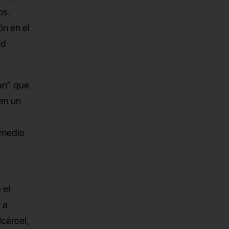
os.
ón en el
ad
an“ que
 en un
l medio
 el
 a
lcárcel,