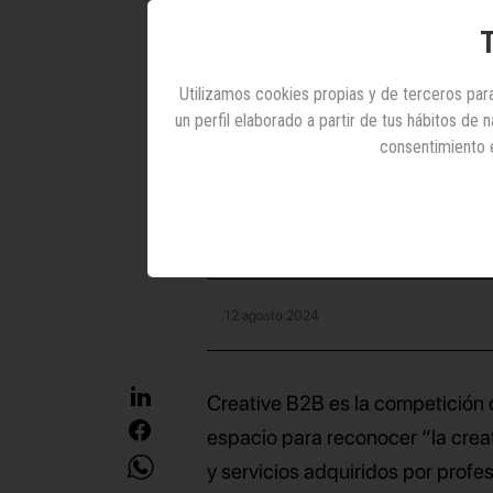
Cannes
T
Mad
Utilizamos cookies propias y de terceros para
un perfil elaborado a partir de tus hábitos de
consentimiento 
La exclusivista y P
conse
12 agosto 2024
Creative B2B es la competición
espacio para reconocer “la creat
y servicios adquiridos por prof