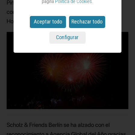
página
Política de Cookies
.
Pinterest, ha estrenado ha sido la primera
compañía en recibir el premio a la Agencia In-
House del Año.
Aceptar todo
Rechazar todo
Configurar
Scholz & Friends Berlín se ha alzado con el
reconocimiento a Agencia Global del Año gracias