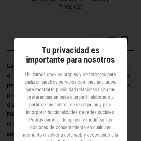
Pinterest
09 septiembre 2025
Tu privacidad es
importante para nosotros
La edición 2025 de los
Gerety Awards
, certamen
Utilizamos cookies propias y de terceros para
que celebra la creatividad publicitaria desde una
analizar nuestros servicios con fines analíticos,
perspectiva femenina, han hecho entrega de sus
para mostrarte publicidad relacionada con tus
premios especiales. VML (WPP) ha sido
preferencias en base a un perfil elaborado a
distinguida como Red Global del Año. Scholz &
partir de tus hábitos de navegación y para
incorporar funcionalidades de redes sociales.
Friends Berlín ha recibido el título de Agencia
Podrás cambiar de opinión y modificar tus
Global del Año. Por su parte, Omnicom se ha
opciones de consentimiento en cualquier
erigido como Compañía Holding del Año. Y
momento al volver a esta web y accediendo a la