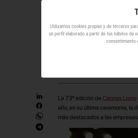
año s
T
Utilizamos cookies propias y de terceros para
En la ceremonia de
un perfil elaborado a partir de tus hábitos de
prem
consentimiento 
29 junio 2026
La 73ª edición de
Cannes Lions
año, en su última ceremonia, la 
más destacados a las empresas 