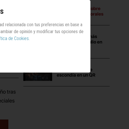
A tres bandas:
Sobre
os
campañas electorales
dad relacionada con tus preferencias en base a
 cambiar de opinión y modificar tus opciones de
Las campañas más
ítica de Cookies
.
vistas durante julio en
Anuncios.com
La
verdad
que se
escondía en un QR
año tras
eciales