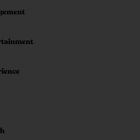
agement
ertainment
rience
th