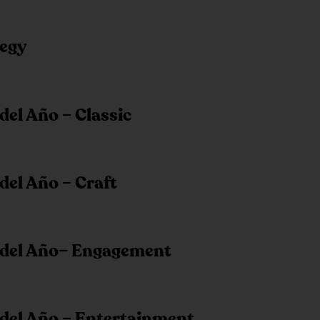
tegy
del Año – Classic
del Año – Craft
del Año
– Engagement
 del Año – Entertainment