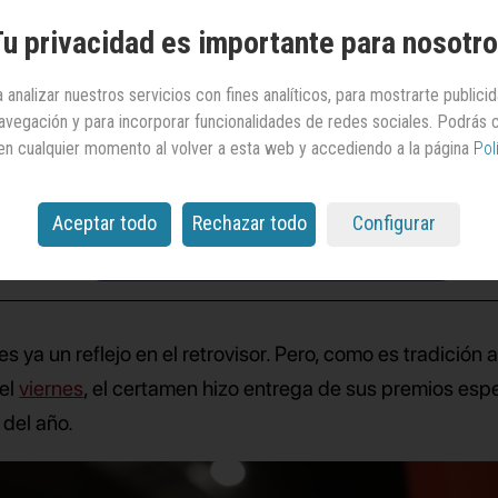
egún
Cannes Lions
u privacidad es importante para nosotr
 analizar nuestros servicios con fines analíticos, para mostrarte publici
l viernes, el festival entregó el mayor volumen de
 navegación y para incorporar funcionalidades de redes sociales. Podrás
ios especiales de su edición 2026
en cualquier momento al volver a esta web y accediendo a la página
Pol
Aceptar todo
Rechazar todo
Configurar
Añade Anuncios como fuente preferida en Google
es ya un reflejo en el retrovisor. Pero, como es tradición 
del
viernes
, el certamen hizo entrega de sus premios esp
del año.