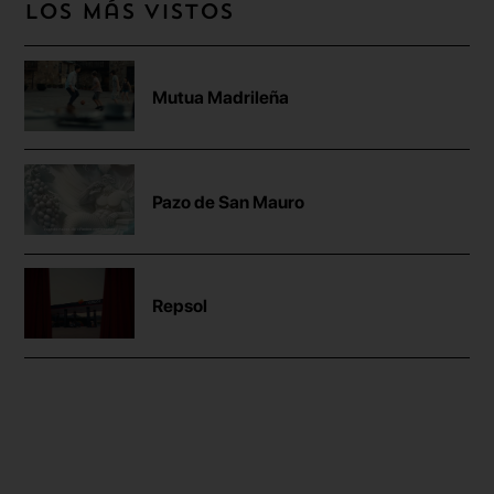
Los más vistos
Mutua Madrileña
Pazo de San Mauro
Repsol