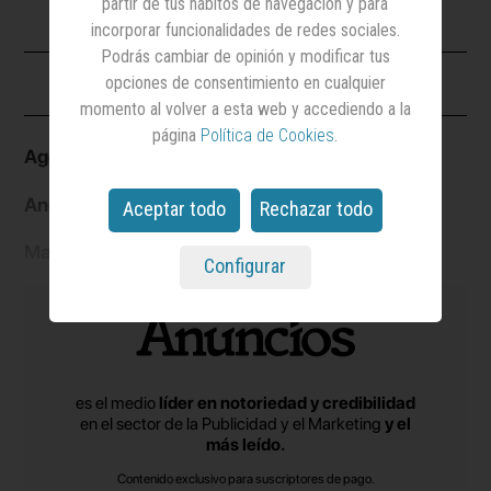
partir de tus hábitos de navegación y para
incorporar funcionalidades de redes sociales.
Podrás cambiar de opinión y modificar tus
Ficha
opciones de consentimiento en cualquier
momento al volver a esta web y accediendo a la
página
Política de Cookies
.
Agencia:
Yerno
Sector:
Electrodomésticos y
Anunciante:
Romacho
Aceptar todo
Rechazar todo
hogar
Marca:
Romacho
Configurar
es el medio
líder en notoriedad y credibilidad
en el sector de la Publicidad y el Marketing
y el
más leído.
Contenido exclusivo para suscriptores de pago.