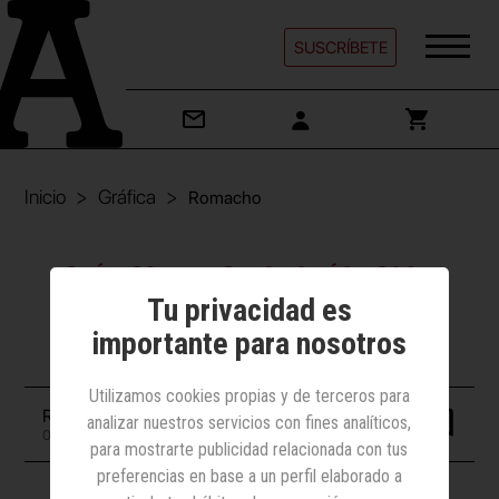
SUSCRÍBETE
Inicio
Gráfica
Romacho
Gráfica | Electrodomésticos y
Tu privacidad es
hogar
importante para nosotros
Romacho
Utilizamos cookies propias y de terceros para
Redacción
analizar nuestros servicios con fines analíticos,
01 mayo 2015
para mostrarte publicidad relacionada con tus
preferencias en base a un perfil elaborado a