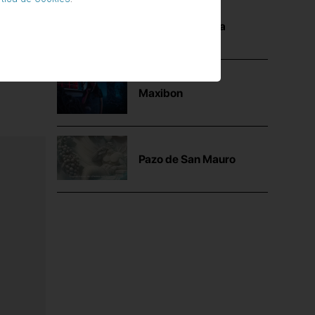
Mutua Madrileña
Maxibon
Pazo de San Mauro