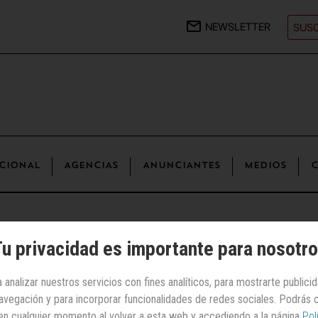
NEWSLETTER
SUSC
CIONAL
AGENCIAS
ANUNCIANTES
MEDIOS
C
u privacidad es importante para nosotr
ráfica | Otros sectores
 analizar nuestros servicios con fines analíticos, para mostrarte publici
Expobelleza
 navegación y para incorporar funcionalidades de redes sociales. Podrás
en cualquier momento al volver a esta web y accediendo a la página
Pol