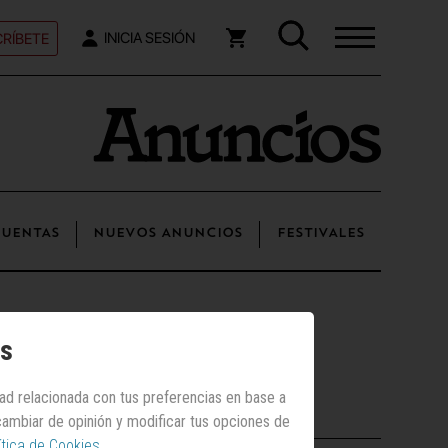
RÍBETE
INICIA SESIÓN
UENTAS
NUEVOS ANUNCIOS
FESTIVALES
os
dad relacionada con tus preferencias en base a
Los más vistos
 cambiar de opinión y modificar tus opciones de
ítica de Cookies
.