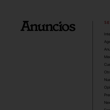
SE
Int
Age
Anu
Me
Cue
Otr
Nue
Opi
Pre
Nex