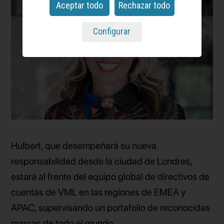
Aceptar todo
Rechazar todo
Configurar
Hulbert, que desempeñará su nueva
responsabilidad desde la ciudad de Londres,
estará al frente del equipo global de directivos de
cuentas de VML en las regiones de EMEA y
APAC, supervisando un portafolio de reconocidas
marcas de todo el mundo.