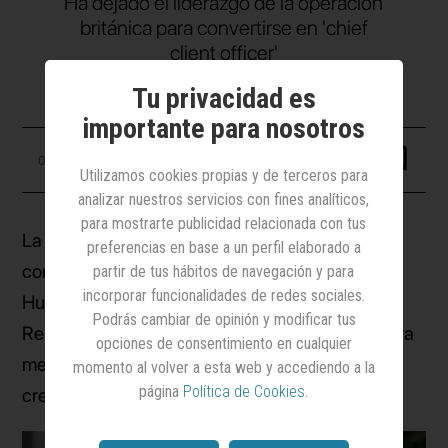
Ha dejado el liderazgo de la operación
británica para convertirse en 'chief
client officer'
Tu privacidad es
importante para nosotros
08 octubre 2025
Utilizamos cookies propias y de terceros para
analizar nuestros servicios con fines analíticos,
para mostrarte publicidad relacionada con tus
La agencia creativa VML (WPP) ha anunciado,
preferencias en base a un perfil elaborado a
con efecto inmediato, el nombramiento de Pip
partir de tus hábitos de navegación y para
incorporar funcionalidades de redes sociales.
Hulbert, hasta ahora CEO de su operación en
Podrás cambiar de opinión y modificar tus
Reino Unido, como nueva
chief client officer
para
opciones de consentimiento en cualquier
mercados internacionales, un cargo de nueva
momento al volver a esta web y accediendo a la
página
Política de Cookies
.
creación en la estructura de la agencia.