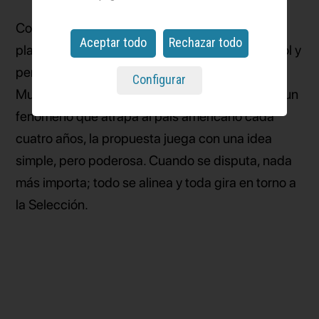
Con este proyecto YPF estrena una nueva
Aceptar todo
Rechazar todo
plataforma de comunicación basada el en fútbol y
pensada para poner rumbo hacia el próximo
Configurar
Mundial. Inspirada en que esta competición es un
fenómeno que atrapa al país americano cada
cuatro años, la propuesta juega con una idea
simple, pero poderosa. Cuando se disputa, nada
más importa; todo se alinea y toda gira en torno a
la Selección.