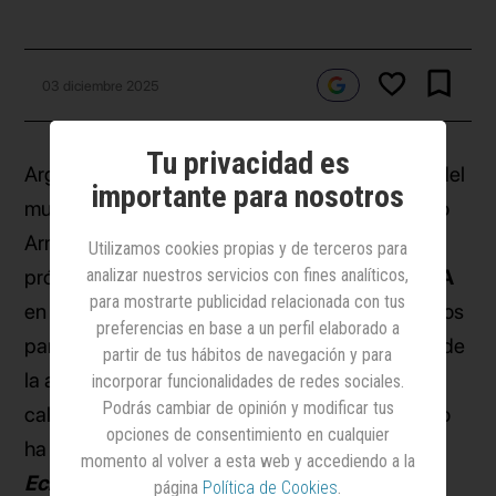
03 diciembre 2025
Tu privacidad es
Argentina es uno de los países más futboleros del
importante para nosotros
mundo. En una nación en la que el difunto Diego
Armando Maradona es comparado por Dios, la
Utilizamos cookies propias y de terceros para
próxima disputa de la
analizar nuestros servicios con fines analíticos,
Copa Mundial de la FIFA
para mostrarte publicidad relacionada con tus
en 2026 es, sin duda, uno de los acontecimientos
preferencias en base a un perfil elaborado a
para tener en cuenta. Por ello,
YPF
, de la mano de
partir de tus hábitos de navegación y para
la agencia
Isla Buenos Aires
, ha empezado a
incorporar funcionalidades de redes sociales.
Podrás cambiar de opinión y modificar tus
calentar el terreno de cara a la competición. Y lo
opciones de consentimiento en cualquier
ha hecho con una
campaña
que se titula
momento al volver a esta web y accediendo a la
Eclipsados
.
página
Política de Cookies
.