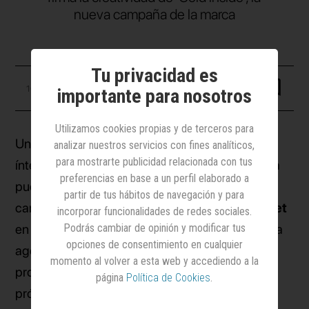
nueva campaña de la marca
Tu privacidad es
10 diciembre 2025
importante para nosotros
Utilizamos cookies propias y de terceros para
Un proyecto internacional desarrollado
analizar nuestros servicios con fines analíticos,
para mostrarte publicidad relacionada con tus
íntegramente desde España para PepsiCo. Esta
preferencias en base a un perfil elaborado a
puede ser una buena forma de resumir la
partir de tus hábitos de navegación y para
campaña que acaba de estrenar
Lay’s Gourmet
incorporar funcionalidades de redes sociales.
Podrás cambiar de opinión y modificar tus
en Francia, cuya creatividad tiene el sello de una
opciones de consentimiento en cualquier
agencia del grupo Jungle,
PS21
. Con esta
momento al volver a esta web y accediendo a la
propuesta, cuya difusión se expandirá
página
Política de Cookies
.
próximamente a otros mercados europeos, se