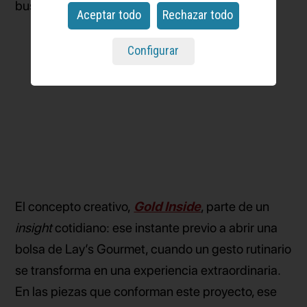
busca reforzar el posicionamiento de la marca.
Aceptar todo
Rechazar todo
Configurar
El concepto creativo,
Gold Inside
, parte de un
insight
cotidiano: ese instante previo a abrir una
bolsa de Lay’s Gourmet, cuando un gesto rutinario
se transforma en una experiencia extraordinaria.
En las piezas que conforman este proyecto, ese