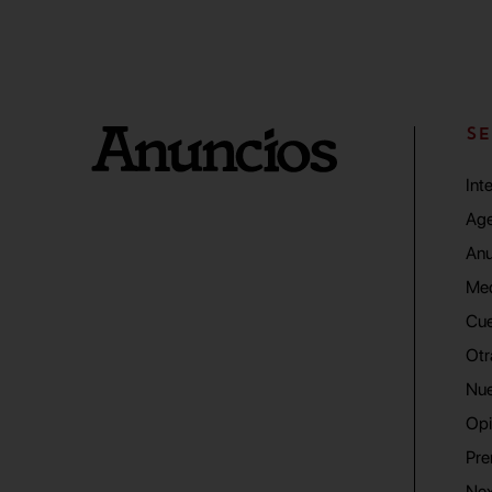
SE
Int
Age
Anu
Me
Cue
Otr
Nue
Opi
Pre
Nex