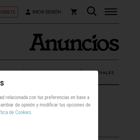
RÍBETE
INICIA SESIÓN
UENTAS
NUEVOS ANUNCIOS
FESTIVALES
os
dad relacionada con tus preferencias en base a
 cambiar de opinión y modificar tus opciones de
ítica de Cookies
.
Los más vistos