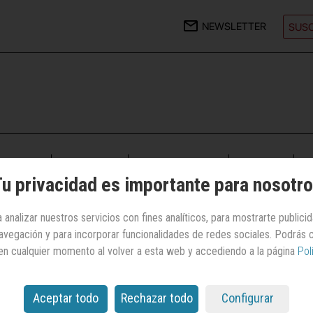
NEWSLETTER
SUSC
CIONAL
AGENCIAS
ANUNCIANTES
MEDIOS
C
u privacidad es importante para nosotr
 analizar nuestros servicios con fines analíticos, para mostrarte publici
 navegación y para incorporar funcionalidades de redes sociales. Podrás
en cualquier momento al volver a esta web y accediendo a la página
Pol
Internet | Seguros
Mapfre
Aceptar todo
Rechazar todo
Configurar