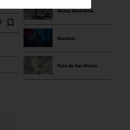
Mutua Madrileña
Maxibon
Pazo de San Mauro