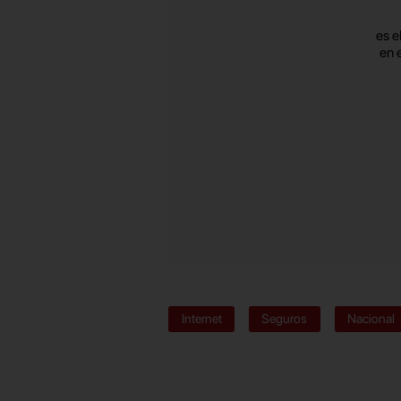
es e
en 
Internet
Seguros
Nacional