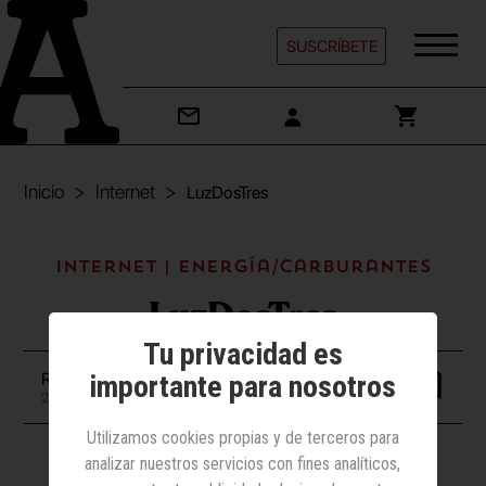
SUSCRÍBETE
Inicio
Internet
LuzDosTres
Internet | Energía/Carburantes
LuzDosTres
Tu privacidad es
importante para nosotros
Redacción
23 diciembre 2021
Utilizamos cookies propias y de terceros para
analizar nuestros servicios con fines analíticos,
Vídeo