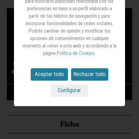
para mostrarte publicidad relacionada con tus
preferencias en base a un perfil elaborado a
partir de tus hábitos de navegación y para
incorporar funcionalidades de redes sociales.
Podrás cambiar de opinión y modificar tus
opciones de consentimiento en cualquier
momento al volver a esta web y accediendo a la
página
Política de Cookies
.
Aceptar todo
Rechazar todo
Configurar
LA LUZ DEL FARO_ El cuento de Navidad
Ficha