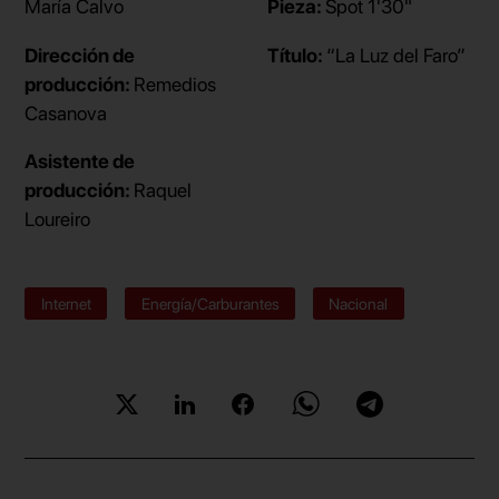
María Calvo
Pieza:
Spot 1'30"
Dirección de
Título:
“La Luz del Faro”
producción:
Remedios
Casanova
Asistente de
producción:
Raquel
Loureiro
Internet
Energía/Carburantes
Nacional