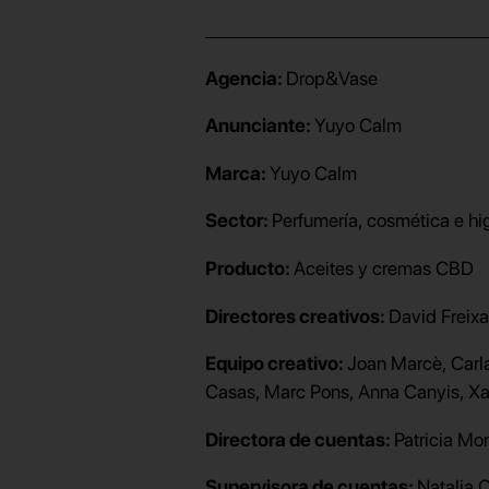
Agencia:
Drop&Vase
Anunciante:
Yuyo Calm
Marca:
Yuyo Calm
Sector:
Perfumería, cosmética e hi
Producto:
Aceites y cremas CBD
Directores creativos:
David Freix
Equipo creativo:
Joan Marcè, Carl
Casas, Marc Pons, Anna Canyis, Xa
Directora de cuentas:
Patricia Mo
Supervisora de cuentas:
Natalia 