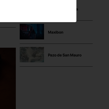
Mutua Madrileña
Maxibon
Pazo de San Mauro