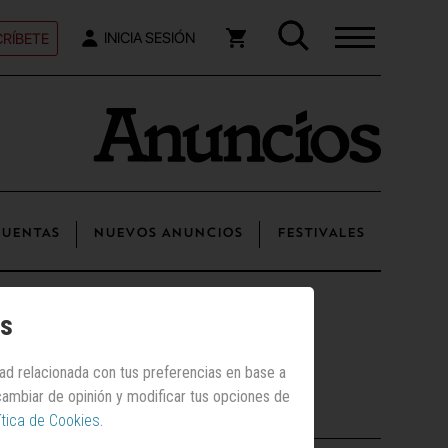
RÍBETE
INICIA SESIÓN
UENTAS
NUEVOS ANUNCIOS
FESTIVALES
os
dad relacionada con tus preferencias en base a
 cambiar de opinión y modificar tus opciones de
Los más vistos
ítica de Cookies
.