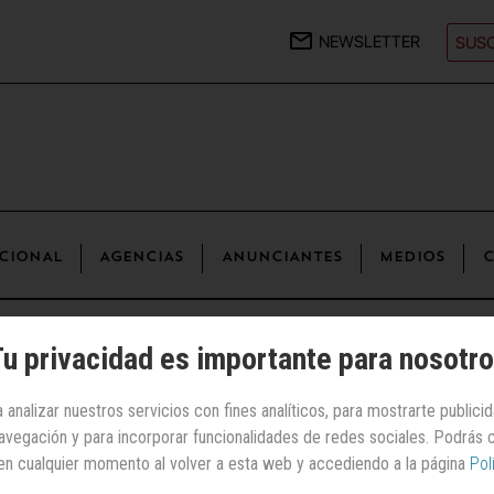
NEWSLETTER
SUSC
CIONAL
AGENCIAS
ANUNCIANTES
MEDIOS
C
u privacidad es importante para nosotr
 analizar nuestros servicios con fines analíticos, para mostrarte publici
| Perfumería, cosmética e higiene
 navegación y para incorporar funcionalidades de redes sociales. Podrás
en cualquier momento al volver a esta web y accediendo a la página
Pol
Yuyo Calm