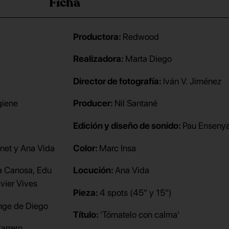
Ficha
Productora:
Redwood
Realizadora:
Marta Diego
Director de fotografía:
Iván V. Jiménez
giene
Producer:
Nil Santané
Edición y diseño de sonido:
Pau Ensenya
anet y Ana Vida
Color:
Marc Insa
a Canosa, Edu
Locución:
Ana Vida
vier Vives
Pieza:
4 spots (45" y 15")
nge de Diego
Título:
'Tómatelo con calma'
Carrero