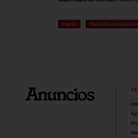
Internet
Perfumería, cosmética e h
SE
Int
Age
Anu
Me