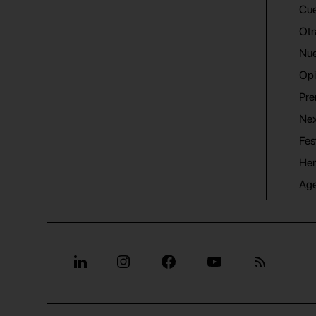
Cue
Otr
Nue
Opi
Pre
Nex
Fes
He
Ag