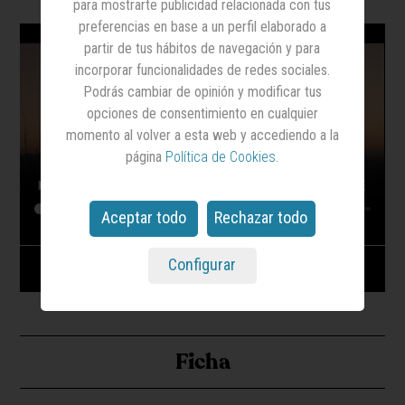
para mostrarte publicidad relacionada con tus
preferencias en base a un perfil elaborado a
partir de tus hábitos de navegación y para
incorporar funcionalidades de redes sociales.
Podrás cambiar de opinión y modificar tus
opciones de consentimiento en cualquier
momento al volver a esta web y accediendo a la
página
Política de Cookies
.
Aceptar todo
Rechazar todo
Configurar
Correos - Palomo x Correos - Junio 2022
Ficha