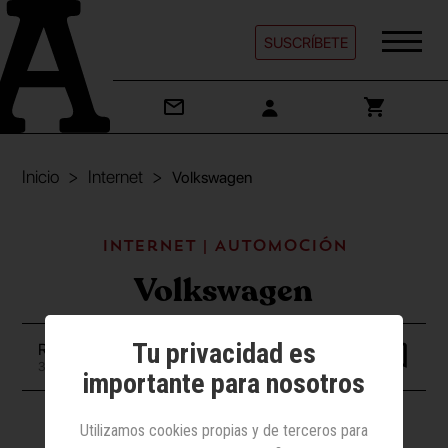
SUSCRÍBETE
Inicio
Internet
Volkswagen
Internet | Automoción
Volkswagen
Tu privacidad es
Redacción
30 agosto 2022
importante para nosotros
Utilizamos cookies propias y de terceros para
Vídeo