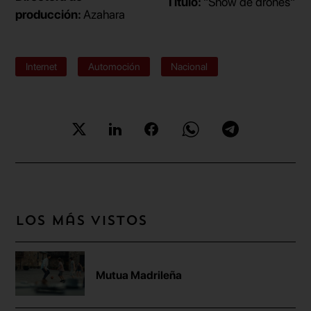
Título:
"Show de drones"
producción:
Azahara
Internet
Automoción
Nacional
Los más vistos
Mutua Madrileña