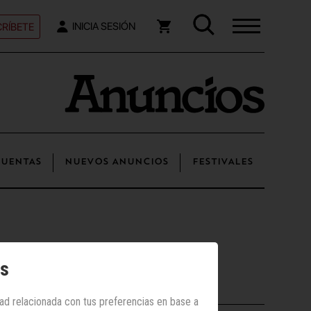
RÍBETE
INICIA SESIÓN
UENTAS
NUEVOS ANUNCIOS
FESTIVALES
os
Los más vistos
dad relacionada con tus preferencias en base a