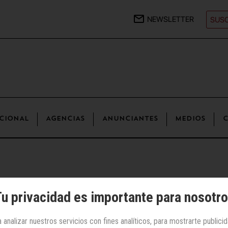
NEWSLETTER
SUSC
CIONAL
AGENCIAS
ANUNCIANTES
MEDIOS
C
u privacidad es importante para nosotr
 Gráfica | Textil, calzado y moda
Joma
 analizar nuestros servicios con fines analíticos, para mostrarte publici