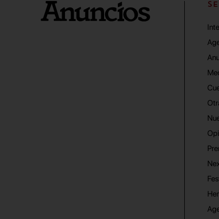
SE
Int
Age
Anu
Me
Cue
Otr
Nue
Opi
Pre
Nex
Fes
He
Ag