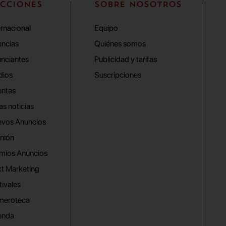
CCIONES
SOBRE NOSOTROS
ernacional
Equipo
ncias
Quiénes somos
nciantes
Publicidad y tarifas
dios
Suscripciones
ntas
as noticias
vos Anuncios
nión
mios Anuncios
t Marketing
tivales
meroteca
enda