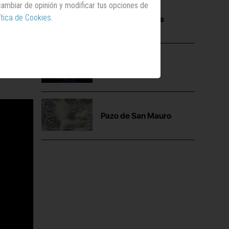
 cambiar de opinión y modificar tus opciones de
ítica de Cookies
.
Mutua Madrileña
Maxibon
Pazo de San Mauro