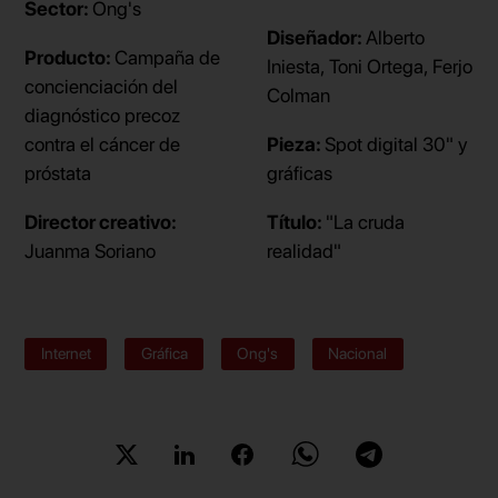
Sector:
Ong's
Diseñador:
Alberto
Producto:
Campaña de
Iniesta, Toni Ortega, Ferjo
concienciación del
Colman
diagnóstico precoz
contra el cáncer de
Pieza:
Spot digital 30" y
próstata
gráficas
Director creativo:
Título:
"La cruda
Juanma Soriano
realidad"
Internet
Gráfica
Ong's
Nacional