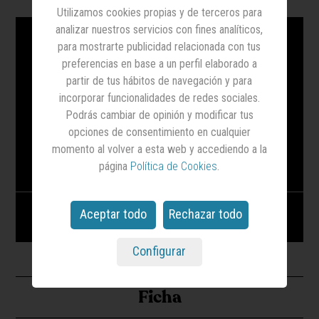
Utilizamos cookies propias y de terceros para
analizar nuestros servicios con fines analíticos,
para mostrarte publicidad relacionada con tus
preferencias en base a un perfil elaborado a
partir de tus hábitos de navegación y para
incorporar funcionalidades de redes sociales.
Podrás cambiar de opinión y modificar tus
opciones de consentimiento en cualquier
momento al volver a esta web y accediendo a la
página
Política de Cookies
.
Pastas Gallo - Aquí estamos hechos de esta
Aceptar todo
Rechazar todo
pasta - Julio 2025
Configurar
Ficha