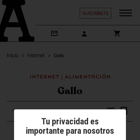
SUSCRÍBETE
Inicio
Internet
Gallo
Internet | Alimentación
Gallo
16 julio 2025
Tu privacidad es
importante para nosotros
Vídeo