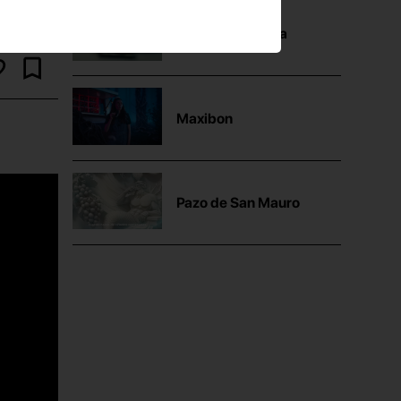
Mutua Madrileña
Maxibon
Pazo de San Mauro