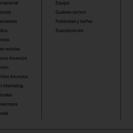
ernacional
Equipo
ncias
Quiénes somos
nciantes
Publicidad y tarifas
dios
Suscripciones
ntas
as noticias
vos Anuncios
nión
mios Anuncios
t Marketing
tivales
meroteca
enda