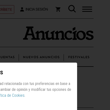
RÍBETE
INICIA SESIÓN
UENTAS
NUEVOS ANUNCIOS
FESTIVALES
os
dad relacionada con tus preferencias en base a
 cambiar de opinión y modificar tus opciones de
ítica de Cookies
.
Los más vistos