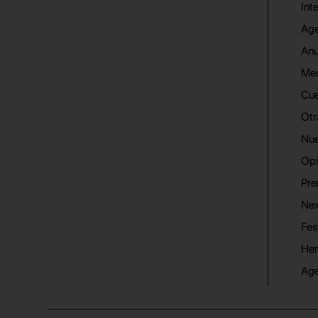
Int
Age
Anu
Me
Cue
Otr
Nue
Opi
Pre
Nex
Fes
He
Ag