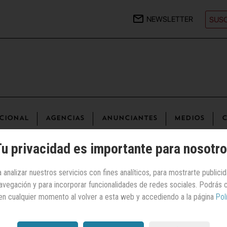
NEWSLETTER
SUSC
CIONAL
AGENCIAS
ANUNCIANTES
MEDIOS
C
u privacidad es importante para nosotr
 analizar nuestros servicios con fines analíticos, para mostrarte publici
 navegación y para incorporar funcionalidades de redes sociales. Podrás
nternet | Turismo y viajes
en cualquier momento al volver a esta web y accediendo a la página
Pol
Pangea