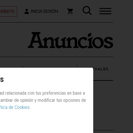
RÍBETE
INICIA SESIÓN
UENTAS
NUEVOS ANUNCIOS
FESTIVALES
os
dad relacionada con tus preferencias en base a
 cambiar de opinión y modificar tus opciones de
ítica de Cookies
.
mos
Los más vistos