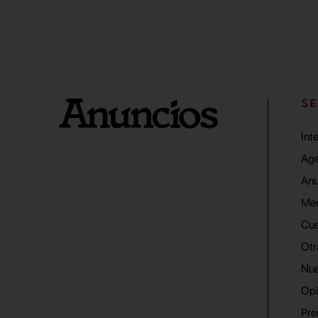
SE
Int
Age
Anu
Me
Cue
Otr
Nue
Opi
Pre