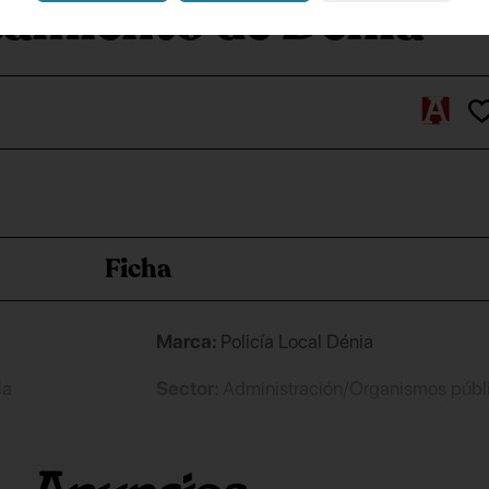
amiento de Dénia
Ficha
Marca:
Policía Local Dénia
ia
Sector:
Administración/Organismos públ