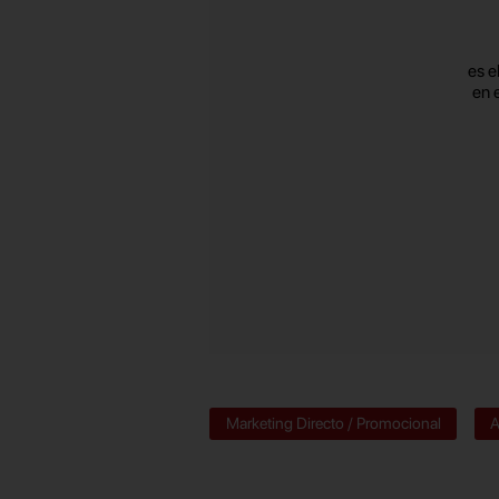
es e
en 
Marketing Directo / Promocional
A