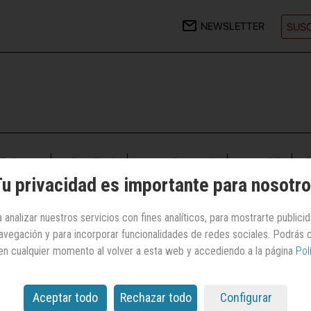
NEWSLETTER
SUSC
CIONAL
AGENCIAS
ANUNCIANTES
MEDIOS
C
u privacidad es importante para nosotr
 analizar nuestros servicios con fines analíticos, para mostrarte publici
iento de Dénia
 navegación y para incorporar funcionalidades de redes sociales. Podrás
en cualquier momento al volver a esta web y accediendo a la página
Pol
/ Promocional | Administración/Organis
públicos
Aceptar todo
Rechazar todo
Configurar