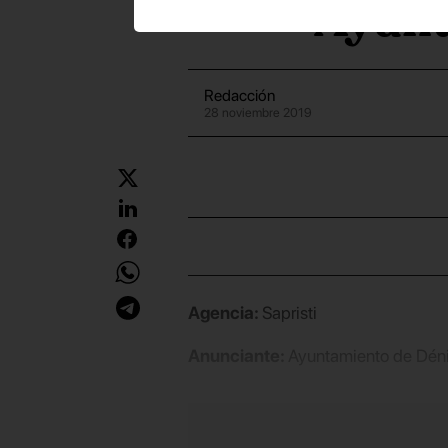
Ayunt
Redacción
28 noviembre 2019
Agencia:
Sapristi
Anunciante:
Ayuntamiento de Dén