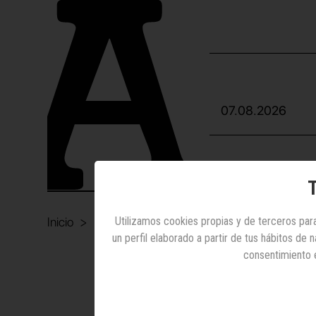
07.08.2026
INTERNA
T
Inicio
Marketing Directo / Promocional
Utilizamos cookies propias y de terceros para
Ayuntam
un perfil elaborado a partir de tus hábitos de
consentimiento 
Marketing Directo 