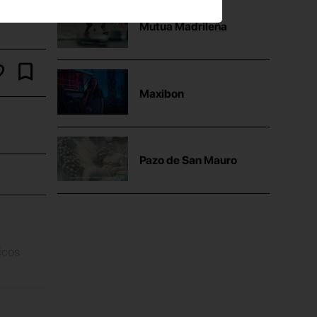
Mutua Madrileña
Maxibon
Pazo de San Mauro
icos