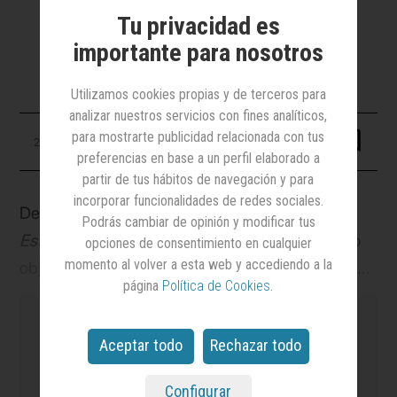
Contenidos en el segundo estudio
Tu privacidad es
que lleva a cabo Imop Insights para
AERC Radio Value
importante para nosotros
Utilizamos cookies propias y de terceros para
analizar nuestros servicios con fines analíticos,
para mostrarte publicidad relacionada con tus
20 octubre 2023
preferencias en base a un perfil elaborado a
partir de tus hábitos de navegación y para
incorporar funcionalidades de redes sociales.
De acuerdo con los datos contenidos en el
II
Podrás cambiar de opinión y modificar tus
Estudio de Eficacia Publicitaria en Medios
, cuyo
opciones de consentimiento en cualquier
momento al volver a esta web y accediendo a la
objetivo principal es medir la eficacia publicitaria
página
Política de Cookies
.
de forma comparada en los distintos medios con
más inversión en publicidad del mercado: radio,
Aceptar todo
Rechazar todo
televisión y digital sobre la base del recuerdo, la
radio es el mejor medio para la inversión
Configurar
es el medio
líder en notoriedad y credibilidad