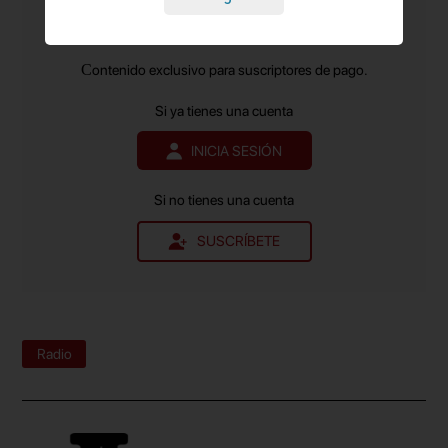
publicitaria, pues es el que genera un recuerdo
en el sector de la Publicidad y el Marketing
y el
más leído.
mayor y de más calidad.
Contenido exclusivo para suscriptores de pago.
Si ya tienes una cuenta
INICIA SESIÓN
Si no tienes una cuenta
SUSCRÍBETE
Radio