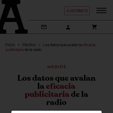
SUSCRÍBETE
Inicio
Medios
Los datos que avalan la
eficacia
publicitaria
de la radio
Medios
Los datos que avalan
la
eficacia
publicitaria
de la
radio