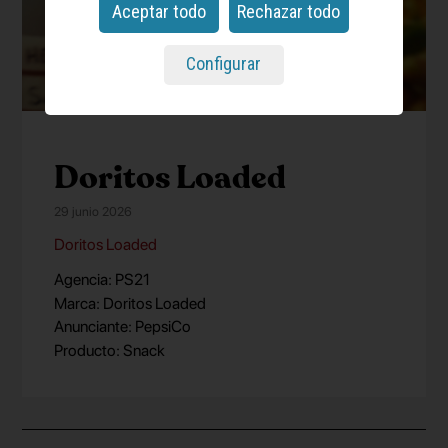
Aceptar todo
Rechazar todo
Configurar
Doritos Loaded
29 junio 2026
Doritos Loaded
Agencia: PS21
Marca: Doritos Loaded
Anunciante: PepsiCo
Producto: Snack