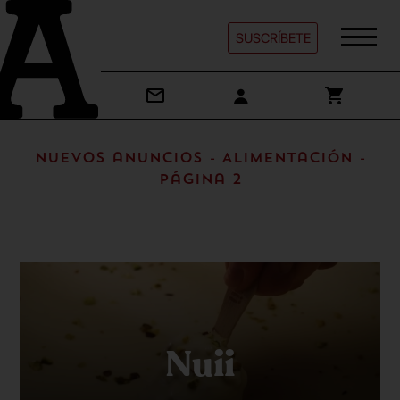
SUSCRÍBETE
Nuevos anuncios - Alimentación -
Página 2
Nuii