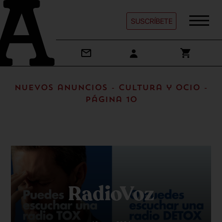
SUSCRÍBETE
Nuevos anuncios - Cultura y ocio -
Página 10
RadioVoz