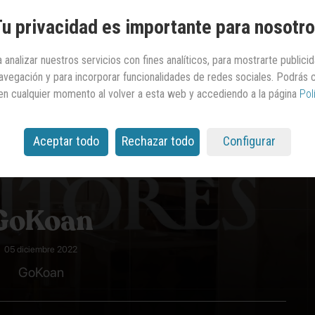
u privacidad es importante para nosotr
 analizar nuestros servicios con fines analíticos, para mostrarte publici
 navegación y para incorporar funcionalidades de redes sociales. Podrás
en cualquier momento al volver a esta web y accediendo a la página
Pol
Aceptar todo
Rechazar todo
Configurar
GoKoan
05 diciembre 2022
GoKoan