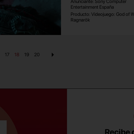
Anunciante: Sony Computer
Entertainment España
Producto: Videojuego: God of 
Ragnarök
17
18
19
20
Recibe c