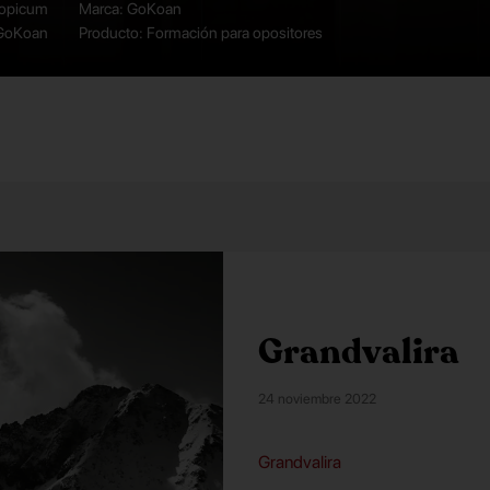
topicum
Marca: GoKoan
 GoKoan
Producto: Formación para opositores
Grandvalira
24 noviembre 2022
Grandvalira