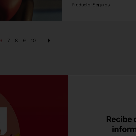
Producto: Seguros
6
7
8
9
10
Recibe c
inform