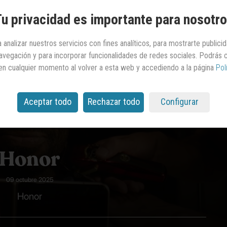
u privacidad es importante para nosotr
 analizar nuestros servicios con fines analíticos, para mostrarte publici
 navegación y para incorporar funcionalidades de redes sociales. Podrás
en cualquier momento al volver a esta web y accediendo a la página
Pol
Aceptar todo
Rechazar todo
Configurar
Honor
09 octubre 2025
Honor