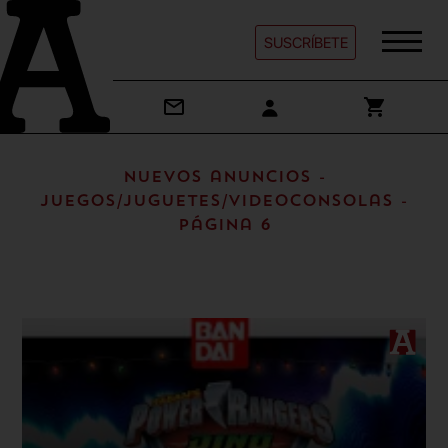
SUSCRÍBETE
Nuevos anuncios -
Juegos/Juguetes/Videoconsolas -
Página 6