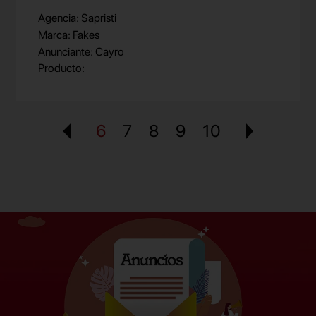
Agencia: Sapristi
Marca: Fakes
Anunciante: Cayro
Producto:
6
7
8
9
10