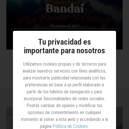
Bandai
18 diciembre 2017
Agencia: Arroba
Marca: Power Rangers
Tu privacidad es
Anunciante: Bandai
Producto:
importante para nosotros
Utilizamos cookies propias y de terceros para
analizar nuestros servicios con fines analíticos,
para mostrarte publicidad relacionada con tus
preferencias en base a un perfil elaborado a
partir de tus hábitos de navegación y para
incorporar funcionalidades de redes sociales.
Podrás cambiar de opinión y modificar tus
opciones de consentimiento en cualquier
momento al volver a esta web y accediendo a la
página
Política de Cookies
.