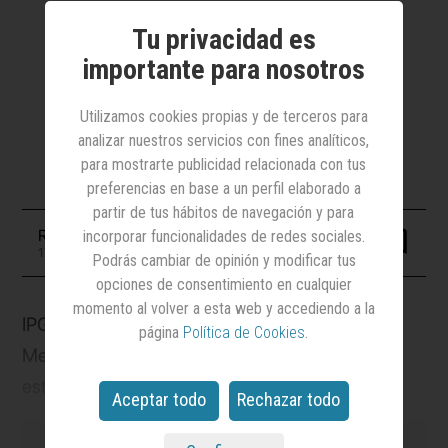
Mediabrands Discovery se ha
Tu privacidad es
marcado el objetivo de “ayudar a las
importante para nosotros
marcas a conectar con una sociedad
inmersa en una realidad altamanete
Utilizamos cookies propias y de terceros para
cambiante”
analizar nuestros servicios con fines analíticos,
para mostrarte publicidad relacionada con tus
preferencias en base a un perfil elaborado a
partir de tus hábitos de navegación y para
Redacción
incorporar funcionalidades de redes sociales.
17 febrero 2022
Podrás cambiar de opinión y modificar tus
opciones de consentimiento en cualquier
momento al volver a esta web y accediendo a la
IPG Mediabrands España ha puesto en marcha
página
Política de Cookies
.
Mediabrands Discovery, su propio
hub
estratégico orientado a la exploración de
Aceptar todo
Rechazar todo
tendencias. Esta iniciativa surge ante la