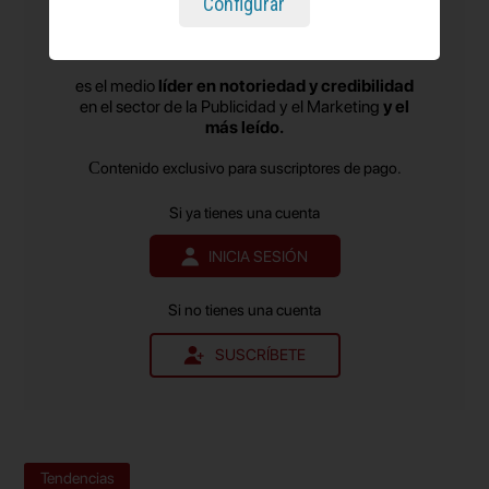
necesidad de “entender y pulsar el contexto
Configurar
cambiante en el que nos movemos con el objetivo
de ayudar a las marcas a crear conexiones más
es el medio
líder en notoriedad y credibilidad
relevantes con las personas”, según se ha
en el sector de la Publicidad y el Marketing
y el
más leído.
informado.
Contenido exclusivo para suscriptores de pago.
Si ya tienes una cuenta
INICIA SESIÓN
Si no tienes una cuenta
SUSCRÍBETE
Tendencias