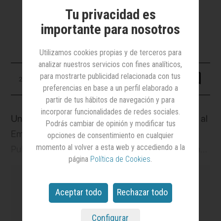
El plazo para la presentación de
Tu privacidad es
propuestas estará abierto hasta el 17
de octubre
importante para nosotros
Utilizamos cookies propias y de terceros para
analizar nuestros servicios con fines analíticos,
para mostrarte publicidad relacionada con tus
21 junio 2023
preferencias en base a un perfil elaborado a
partir de tus hábitos de navegación y para
incorporar funcionalidades de redes sociales.
Un año más, La Fede pone en marcha el Premio al
Podrás cambiar de opinión y modificar tus
Emprendimiento en Marketing, Comunicación y
opciones de consentimiento en cualquier
momento al volver a esta web y accediendo a la
Publicidad, así como el galardón a la Innovación,
página
Política de Cookies
.
en los que podrán participar las personas físicas o
jurídicas que desarrollen un proyecto empresarial
Aceptar todo
Rechazar todo
que sea original, creativo, disruptivo e innovador,
y que cuente con un componente tecnológico,
Configurar
es el medio
líder en notoriedad y credibilidad