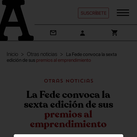
SUSCRÍBETE
Inicio
Otras noticias
La Fede convoca la sexta
edición de sus
premios al emprendimiento
Otras noticias
La Fede convoca la
sexta edición de sus
premios al
emprendimiento