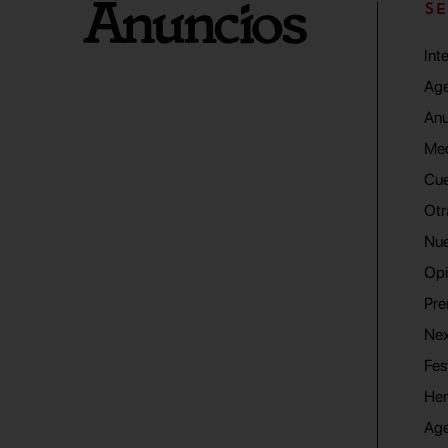
SE
Int
Age
Anu
Me
Cue
Otr
Nue
Opi
Pre
Nex
Fes
He
Ag