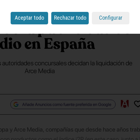
rá su operación
de
Aceptar todo
Rechazar todo
Configurar
 de la publicidad de
dio en España
 autoridades concursales decidan la liquidación de
Arce Media
Añade Anuncios como fuente preferida en Google
opa y Arce Media, compañías que desde hace años trab
o con productos como el índice i2P (en este caso, junto a 