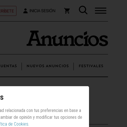
RÍBETE
INICIA SESIÓN
UENTAS
NUEVOS ANUNCIOS
FESTIVALES
os
dad relacionada con tus preferencias en base a
Posts recientes
 cambiar de opinión y modificar tus opciones de
ítica de Cookies
.