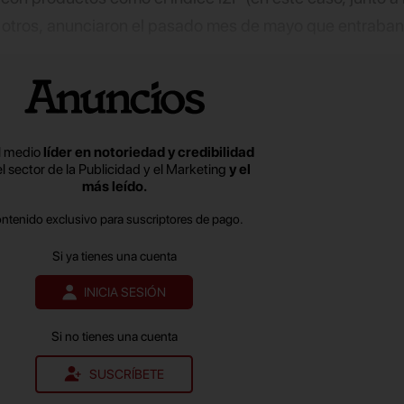
e otros, anunciaron el pasado mes de mayo que entraban
a la abultada deuda que soportaban. Con esta medida, 
 buscar posibles soluciones para mantener su actividad
n embargo, esto no ha sido posible y ambas sociedades se
es de que el juzgado madrileño que lleva este caso dic
l medio
líder en notoriedad y credibilidad
e ocurrirá antes de finalizar el año.
el sector de la Publicidad y el Marketing
y el
más leído.
ontenido exclusivo para suscriptores de pago.
Si ya tienes una cuenta
INICIA SESIÓN
Si no tienes una cuenta
SUSCRÍBETE