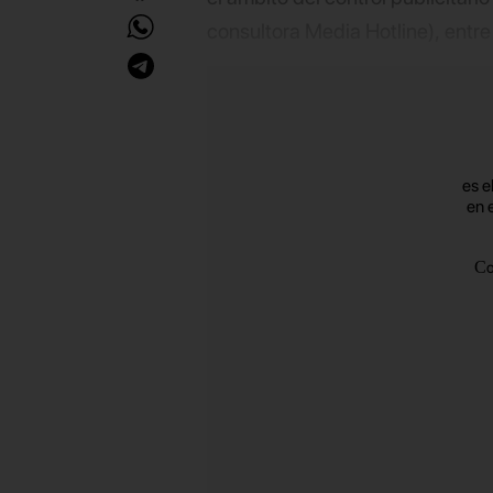
consultora Media Hotline), entr
concurso de acreedores debido 
era ganar margen operativo para
ellas, la entrada de capital. Si
encuentran actualmente pendient
es e
liquidación, lo que previsiblement
en 
C