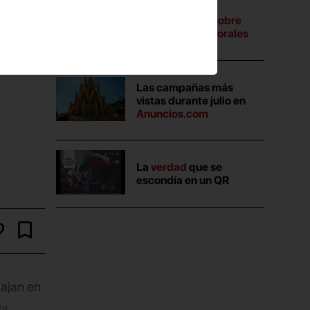
A tres bandas:
Sobre
campañas electorales
Las campañas más
vistas durante julio en
Anuncios.com
La
verdad
que se
escondía en un QR
ajan en
la