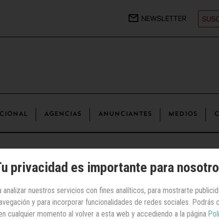
NEWSLETTER
SUSC
CIONAL
AGENCIAS
ANUNCIANTES
MEDIOS
C
drá su operación
de control de la publicidad de radio en España
u privacidad es importante para nosotr
Otras noticias
 analizar nuestros servicios con fines analíticos, para mostrarte publici
 navegación y para incorporar funcionalidades de redes sociales. Podrás
exicana Auditsa
en cualquier momento al volver a esta web y accediendo a la página
Pol