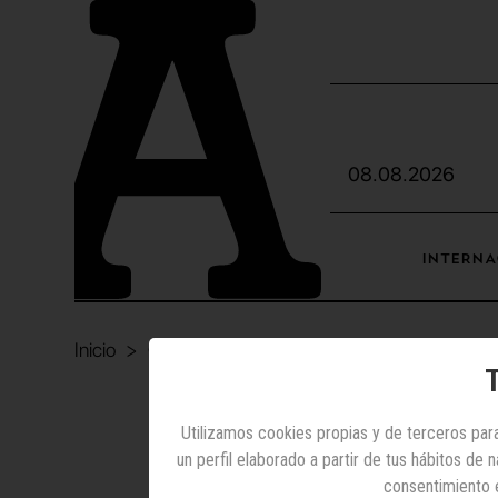
08.08.2026
INTERNA
Inicio
Otras noticias
La mexicana Auditsa
manten
T
Utilizamos cookies propias y de terceros para
un perfil elaborado a partir de tus hábitos de
La m
consentimiento 