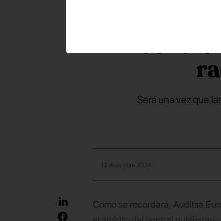
mantend
control
ra
Será una vez que las
12 diciembre 2024
Como se recordará, Auditsa Eur
el ámbito del control publicitari