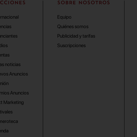
CCIONES
SOBRE NOSOTROS
ernacional
Equipo
ncias
Quiénes somos
nciantes
Publicidad y tarifas
dios
Suscripciones
ntas
as noticias
vos Anuncios
nión
mios Anuncios
t Marketing
tivales
meroteca
enda