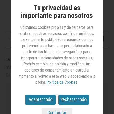
posición sobre las políticas de
Tu privacidad es
diversidad, equidad e inclusión
importante para nosotros
Utilizamos cookies propias y de terceros para
analizar nuestros servicios con fines analíticos,
01 abril 2025
para mostrarte publicidad relacionada con tus
preferencias en base a un perfil elaborado a
partir de tus hábitos de navegación y para
incorporar funcionalidades de redes sociales.
Después de la comunicación hecha por varias
Podrás cambiar de opinión y modificar tus
marcas (McDonald’s, Walmart o Meta) en
opciones de consentimiento en cualquier
Estados Unidos sobre el retroceso en sus
momento al volver a esta web y accediendo a la
página
Política de Cookies
.
políticas DEI (diversidad, equidad e inclusión) tras
la vuelta de Donald Trump a la presidencia del
país, desde
Anuncios
hemos querido conocer las
Aceptar todo
Rechazar todo
posturas de distintas empresas en España. Y
es el medio
líder en notoriedad y credibilidad
Configurar