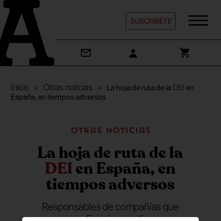
SUSCRÍBETE
Inicio
Otras noticias
La hoja de ruta de la
DEI
en
España, en tiempos adversos
Otras noticias
La hoja de ruta de la
DEI
en España, en
tiempos adversos
Responsables de compañías que
operan en España manifiestan su