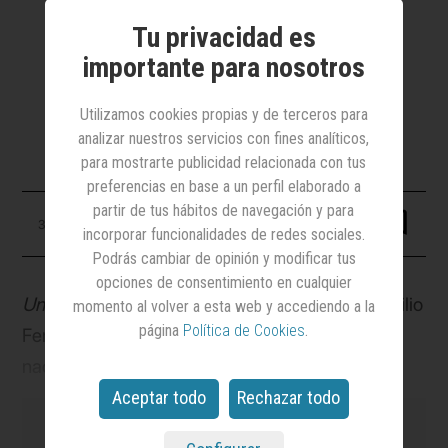
ponencias
Tu privacidad es
importante para nosotros
Atresmedia recibió el premio a la mejor
ponencia y Publicis el de la más
innovadora
Utilizamos cookies propias y de terceros para
analizar nuestros servicios con fines analíticos,
para mostrarte publicidad relacionada con tus
preferencias en base a un perfil elaborado a
partir de tus hábitos de navegación y para
31 marzo 2025
incorporar funcionalidades de redes sociales.
Podrás cambiar de opinión y modificar tus
opciones de consentimiento en cualquier
Una sesión de diván,
un mano a mano entre Emilio
momento al volver a esta web y accediendo a la
página
Política de Cookies
.
Fernández y Javier Andrés, director de ventas
nacional y director de marketing,
respectivamente, de Atresmedia Publicidad, en la
Aceptar todo
Rechazar todo
que este último iba desgranando a su colega las