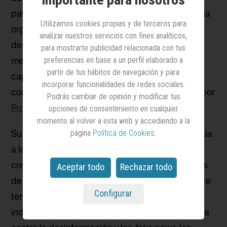
patronal de este sector. Un hito, señalan desde la
Utilizamos cookies propias y de terceros para
organización, que, además, se refuerza con el
analizar nuestros servicios con fines analíticos,
desarrollo de una campaña institucional en
para mostrarte publicidad relacionada con tus
medios centrada en “poner en valor las
preferencias en base a un perfil elaborado a
partir de tus hábitos de navegación y para
capacidades únicas con las que cuentan las
incorporar funcionalidades de redes sociales.
consultoras”, y que ha sido ideada y ejecutada por
Podrás cambiar de opinión y modificar tus
Probably
.
opciones de consentimiento en cualquier
momento al volver a esta web y accediendo a la
Su reconocimiento como patronal del sector sitúa
página
Política de Cookies
.
a la asociación ante “una nueva etapa de
crecimiento en la que se presentan nuevos retos
Aceptar todo
Rechazar todo
de futuro como la consolidación de su papel ante
Configurar
temas de actualidad y gran relevancia para la
industria -como la propiedad intelectual, la lucha