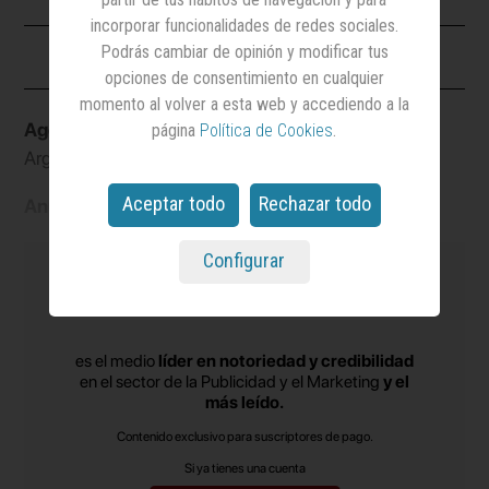
incorporar funcionalidades de redes sociales.
Ficha
Podrás cambiar de opinión y modificar tus
opciones de consentimiento en cualquier
momento al volver a esta web y accediendo a la
Agencia:
Publicis
Marca:
Renault
página
Política de Cookies
.
Argentina
Sector:
Automoción
Aceptar todo
Rechazar todo
Anunciante:
Renault
Configurar
es el medio
líder en notoriedad y credibilidad
en el sector de la Publicidad y el Marketing
y el
más leído.
Contenido exclusivo para suscriptores de pago.
Si ya tienes una cuenta