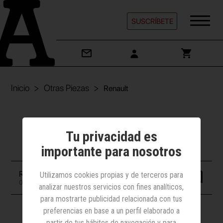
SUSCRÍBETE
Inicio
Otras Piezas
Renault
Otras Piezas | Automoción
Tu privacidad es
Renault
importante para nosotros
Redacción
Utilizamos cookies propias y de terceros para
09 octubre 2015
analizar nuestros servicios con fines analíticos,
para mostrarte publicidad relacionada con tus
preferencias en base a un perfil elaborado a
partir de tus hábitos de navegación y para