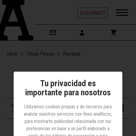
SUSCRÍBETE
Inicio
Otras Piezas
Pornhub
Otras Piezas | Cultura y ocio
Tu privacidad es
Pornhub
importante para nosotros
Redacción
Utilizamos cookies propias y de terceros para
04 mayo 2020
analizar nuestros servicios con fines analíticos,
para mostrarte publicidad relacionada con tus
preferencias en base a un perfil elaborado a
partir de tus hábitos de navegación y para