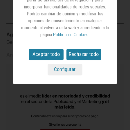
incorporar funcionalidades de redes sociales.
Ficha
Podrás cambiar de opinión y modificar tus
opciones de consentimiento en cualquier
momento al volver a esta web y accediendo a la
Agencia:
Officer &
Marca:
Pornhub
página
Política de Cookies
.
Gentleman
Sector:
Cultura y ocio
Aceptar todo
Rechazar todo
Anunciante:
Pornhub
Configurar
es el medio
líder en notoriedad y credibilidad
en el sector de la Publicidad y el Marketing
y el
más leído.
Contenido exclusivo para suscriptores de pago.
Si ya tienes una cuenta