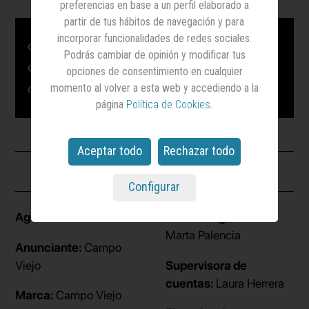
preferencias en base a un perfil elaborado a
partir de tus hábitos de navegación y para
incorporar funcionalidades de redes sociales.
Harvest Fashion Week 2022 (1)
Podrás cambiar de opinión y modificar tus
Harvest Fashion Week 2022 (2)
opciones de consentimiento en cualquier
momento al volver a esta web y accediendo a la
Harvest Fashion Week 2022 (3)
página
Política de Cookies
.
Aceptar todo
Rechazar todo
Ficha
Configurar
Agencia:
Sra. Rushmore
Directora general:
Marta Palencia
Anunciante:
Campo
Viejo
Supervisora de
cuentas:
Laura Herrera
Marca:
Campo Viejo