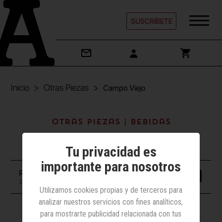
SUSCRÍBETE
Inicio
Otras Piezas
Campo Viejo
Otras Piezas | Bebidas
Campo Viejo
Tu privacidad es
importante para nosotros
Redacción
27 septiembre 2022
Utilizamos cookies propias y de terceros para
analizar nuestros servicios con fines analíticos,
para mostrarte publicidad relacionada con tus
Digital