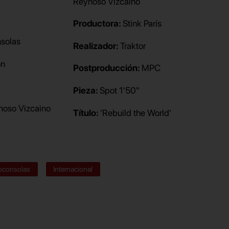
Reynoso Vizcaino
Productora:
Stink París
nsolas
Realizador:
Traktor
ón
Postproducción:
MPC
Pieza:
Spot 1'50"
noso Vizcaino
Título:
'Rebuild the World'
oconsolas
Internacional