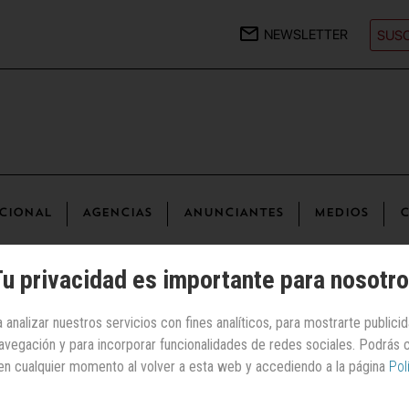
NEWSLETTER
SUSC
CIONAL
AGENCIAS
ANUNCIANTES
MEDIOS
C
u privacidad es importante para nosotr
 analizar nuestros servicios con fines analíticos, para mostrarte publici
 navegación y para incorporar funcionalidades de redes sociales. Podrás
 | Juegos/Juguetes/Videoconsolas
en cualquier momento al volver a esta web y accediendo a la página
Pol
Lego