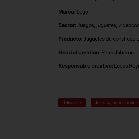
Marca:
Lego
Sector:
Juegos, juguetes, videoco
Producto:
Juguetes de construcci
Head of creation:
Peter Johnson
Responsable creativo:
Lucas Rey
Televisión
Juegos/Juguetes/Vide