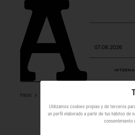
07.08.2026
INTERNA
T
Inicio
Televisión
Lego
Utilizamos cookies propias y de terceros para
un perfil elaborado a partir de tus hábitos de
Televisión
consentimiento 