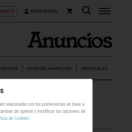
RÍBETE
INICIA SESIÓN
UENTAS
NUEVOS ANUNCIOS
FESTIVALES
os
dad relacionada con tus preferencias en base a
 cambiar de opinión y modificar tus opciones de
ítica de Cookies
.
Los más vistos