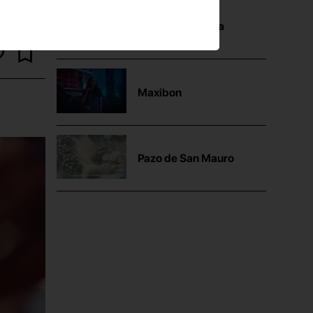
Mutua Madrileña
Maxibon
Pazo de San Mauro