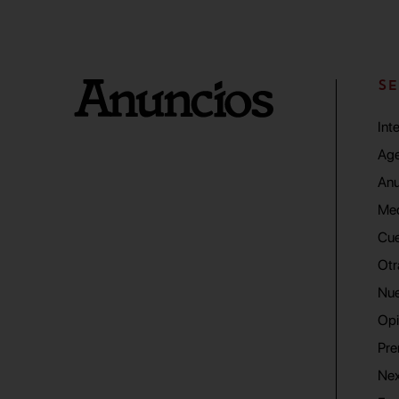
SE
Int
Age
Anu
Me
Cue
Otr
Nue
Opi
Pre
Nex