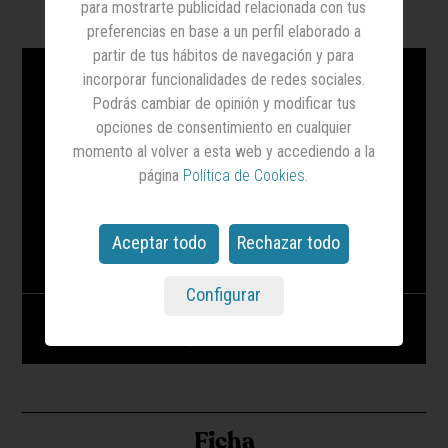
Vídeo
para mostrarte publicidad relacionada con tus
preferencias en base a un perfil elaborado a
partir de tus hábitos de navegación y para
incorporar funcionalidades de redes sociales.
Podrás cambiar de opinión y modificar tus
opciones de consentimiento en cualquier
momento al volver a esta web y accediendo a la
página
Política de Cookies
.
Aceptar todo
Rechazar todo
Configurar
YSL BEAUTY - The New Statement In Fragrance
- Septiembre 2023
Ficha