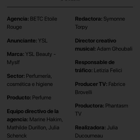
Agencia:
BETC Etoile
Redactora:
Symonne
Rouge
Torpy
Anunciante:
YSL
Director creativo
musical:
Adam Ghoubali
Marca:
YSL Beauty -
Myslf
Responsable de
tráfico:
Letizia Felici
Sector:
Perfumería,
cosmética e higiene
Producer TV:
Fabrice
Brovelli
Producto:
Perfume
Productora:
Phantasm
Equipo directivo de la
TV
agencia:
Marine Hakim,
Mathilde Durillon, Julia
Realizadora:
Julia
Schenck
Ducourneau