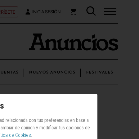
RÍBETE
INICIA SESIÓN
UENTAS
NUEVOS ANUNCIOS
FESTIVALES
os
dad relacionada con tus preferencias en base a
Los más vistos
 cambiar de opinión y modificar tus opciones de
ítica de Cookies
.