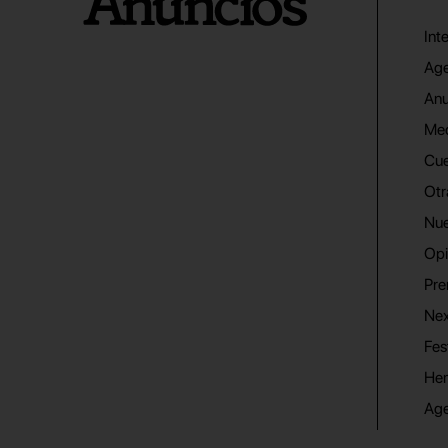
Int
Age
Anu
Me
Cue
Otr
Nue
Opi
Pre
Nex
Fes
He
Ag