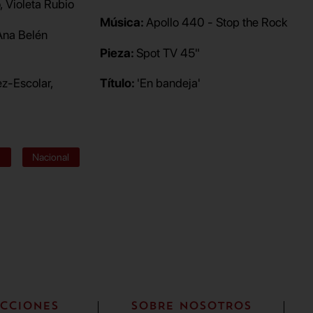
o, Violeta Rubio
Música:
Apollo 440 - Stop the Rock
Ana Belén
Pieza:
Spot TV 45"
z-Escolar,
Título:
'En bandeja'
n
Nacional
CCIONES
SOBRE NOSOTROS