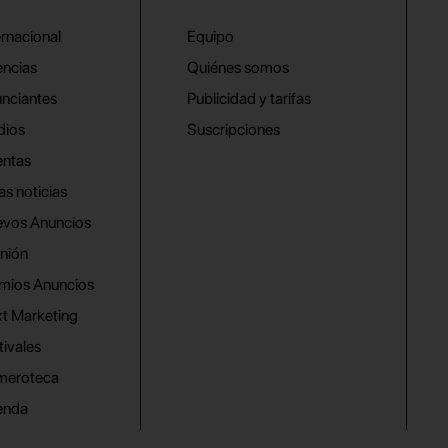
ernacional
Equipo
ncias
Quiénes somos
nciantes
Publicidad y tarifas
dios
Suscripciones
ntas
as noticias
vos Anuncios
nión
mios Anuncios
t Marketing
tivales
meroteca
enda