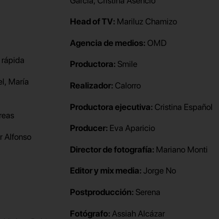
García, Cristina Asencio
Head of TV:
Mariluz Chamizo
Agencia de medios:
OMD
 rápida
Productora:
Smile
l, María
Realizador:
Calorro
Productora ejecutiva:
Cristina Español
reas
Producer:
Eva Aparicio
r Alfonso
Director de fotografía:
Mariano Monti
Editor y mix media:
Jorge No
Postproducción:
Serena
Fotógrafo:
Assiah Alcázar