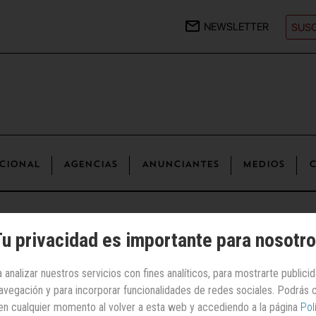
NEWSLETTER
SUSC
CIONAL
AGENCIAS
ANUNCIANTES
MEDIOS
C
u privacidad es importante para nosotr
sión | Comercio/Restauración
 analizar nuestros servicios con fines analíticos, para mostrarte publici
 navegación y para incorporar funcionalidades de redes sociales. Podrás
McDonald's
en cualquier momento al volver a esta web y accediendo a la página
Pol