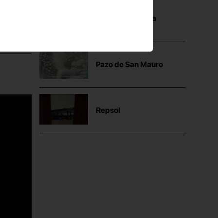
Mutua Madrileña
Pazo de San Mauro
Repsol